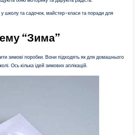
щують їхню моторику та дарують радість.
ок у школу та садочок, майстер-класи та поради для
тему “Зима”
рити зимові поробки. Вони підходять як для домашнього
колі. Ось кілька ідей зимових аплікацій.