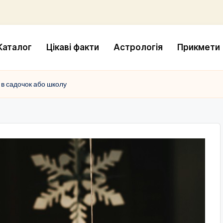
Каталог
Цікаві факти
Астрологія
Прикмети
 в садочок або школу