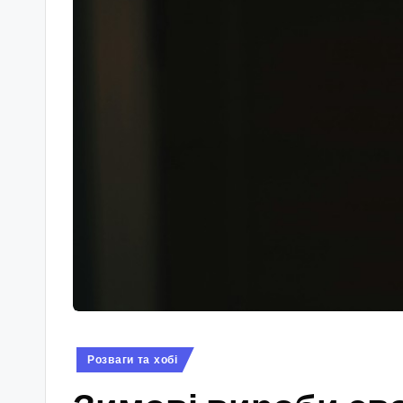
Опубліковано
Розваги та хобі
у