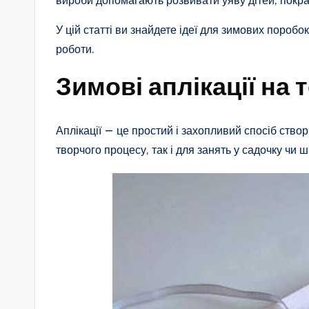
вироби допомагають розвивати уяву дітей, покра
У цій статті ви знайдете ідеї для зимових пороб
роботи.
Зимові аплікації на 
Аплікації — це простий і захопливий спосіб ство
творчого процесу, так і для занять у садочку чи ш