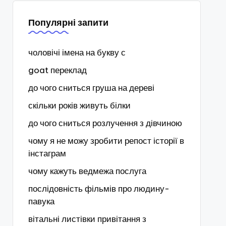
Популярні запити
чоловічі імена на букву с
goat переклад
до чого сниться груша на дереві
скільки років живуть білки
до чого сниться розлучення з дівчиною
чому я не можу зробити репост історії в
інстаграм
чому кажуть ведмежа послуга
послідовність фільмів про людину-
павука
вітальні листівки привітання з