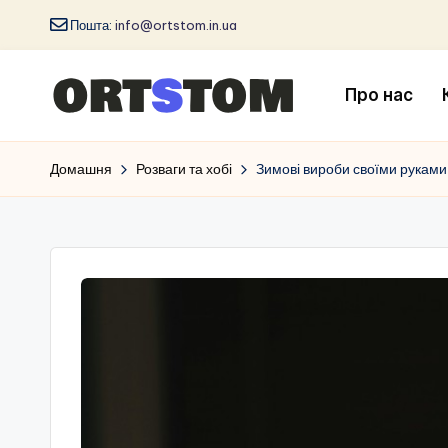
Пошта:
info@ortstom.in.ua
Про нас
Домашня
Розваги та хобі
Зимові вироби своїми руками