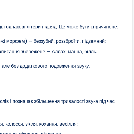
дві однакові літери підряд. Це може бути спричинене:
жі морфем) — беззубий, роззброїти, підземний;
писання збережене — Аллах, манна, білль.
, але без додаткового подовження звуку.
лів і позначає збільшення тривалості звука під час
, колосся, зілля, кохання, весілля;
питання, пізнання, віддання.