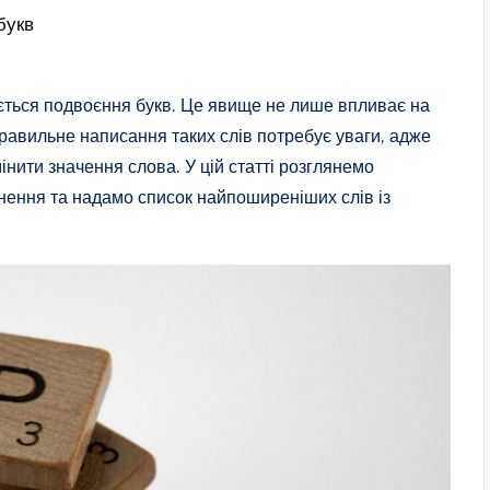
букв
чається подвоєння букв. Це явище не лише впливає на
Правильне написання таких слів потребує уваги, адже
нити значення слова. У цій статті розглянемо
нення та надамо список найпоширеніших слів із