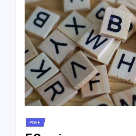
Опубліковано
Різне
у