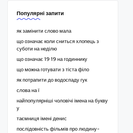
Популярні запити
як замінити слово мала
що означає коли сниться хлопець з
суботи на неділю
що означає 19 19 на годиннику
що можна готувати з тіста філо
як потрапити до водоспаду гук
слова на ї
найпопулярніші чоловічі імена на букву
у
таємниця імені денис
послідовність фільмів про людину-