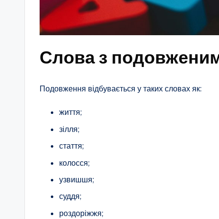
Слова з подовжени
Подовження відбувається у таких словах як:
життя;
зілля;
стаття;
колосся;
узвишшя;
суддя;
роздоріжжя;