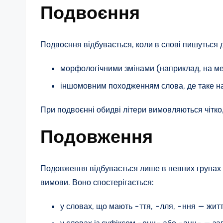
Подвоєння
Подвоєння відбувається, коли в слові пишуться 
морфологічними змінами (наприклад, на ме
іншомовним походженням слова, де таке на
При подвоєнні обидві літери вимовляються чітко
Подовження
Подовження відбувається лише в певних групах с
вимови. Воно спостерігається:
у словах, що мають -ття, -лля, -ння — життя
у словах із суфіксом -енн- або -анн- — за