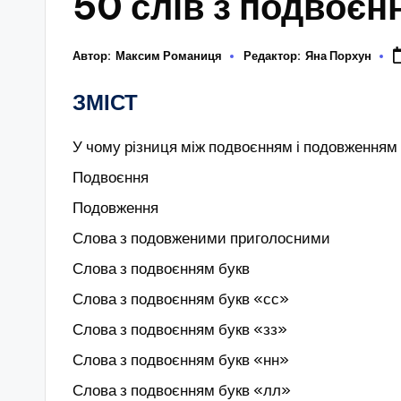
50 слів з подвоєн
Автор:
Максим Романиця
Редактор:
Яна Порхун
ЗМІСТ
У чому різниця між подвоєнням і подовженням
Подвоєння
Подовження
Слова з подовженими приголосними
Слова з подвоєнням букв
Слова з подвоєнням букв «сс»
Слова з подвоєнням букв «зз»
Слова з подвоєнням букв «нн»
Слова з подвоєнням букв «лл»