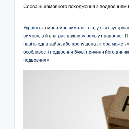
Слова іншомовного походження з подвоєнням 
Українська мова має чимало слів, у яких зустрі
вимову, а й відіграє важливу роль у правописі. 
навіть одна зайва або пропущена літера може змі
особливості подвоєння букв, причини його виник
подвоєнням.