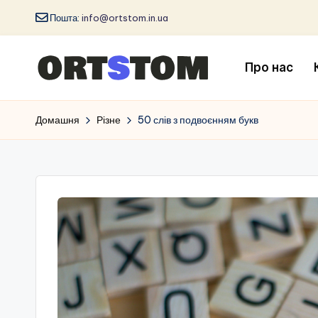
Пошта:
info@ortstom.in.ua
Про нас
Домашня
Різне
50 слів з подвоєнням букв