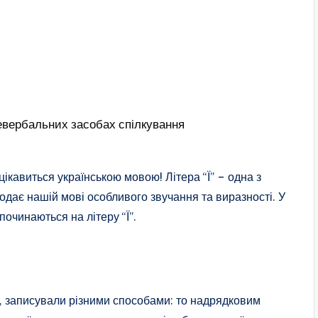
невербальних засобах спілкування
цікавиться українською мовою! Літера “Ї” – одна з
одає нашій мові особливого звучання та виразності. У
 починаються на літеру “Ї”.
Ї, записували різними способами: то надрядковим