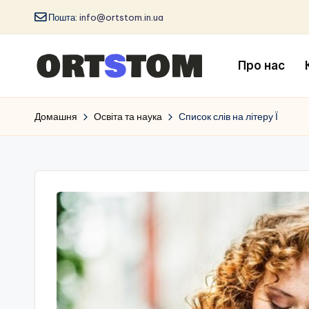
Пошта:
info@ortstom.in.ua
Про нас
Домашня
Освіта та наука
Список слів на літеру Ї