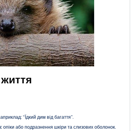
 життя
априклад: “Їдкий дим від багаття”.
ає опіки або подразнення шкіри та слизових оболонок.