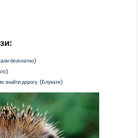
зи:
їхали безплатно)
ато)
мо знайти дорогу. (Блукати)