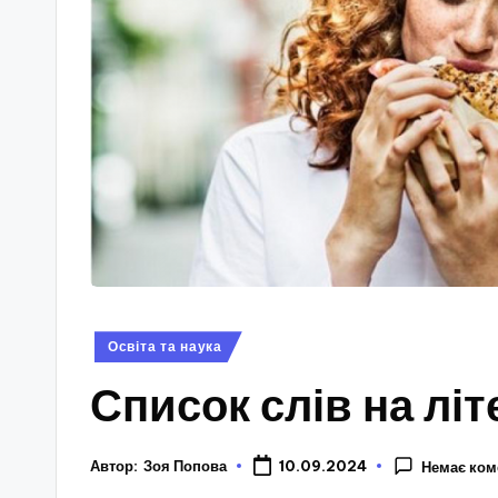
Опубліковано
Освіта та наука
у
Список слів на літе
Автор:
Зоя Попова
10.09.2024
Немає ком