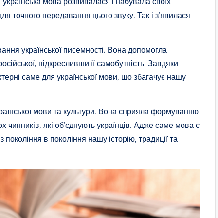
и українська мова розвивалася і набувала своїх
для точного передавання цього звуку. Так і з’явилася
ання української писемності. Вона допомогла
осійської, підкресливши її самобутність. Завдяки
ктерні саме для української мови, що збагачує нашу
української мови та культури. Вона сприяла формуванню
ох чинників, які об’єднують українців. Адже саме мова є
покоління в покоління нашу історію, традиції та