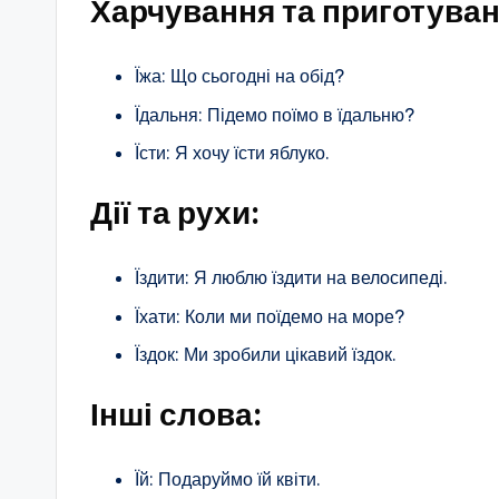
Харчування та приготуванн
Їжа: Що сьогодні на обід?
Їдальня: Підемо поїмо в їдальню?
Їсти: Я хочу їсти яблуко.
Дії та рухи:
Їздити: Я люблю їздити на велосипеді.
Їхати: Коли ми поїдемо на море?
Їздок: Ми зробили цікавий їздок.
Інші слова:
Їй: Подаруймо їй квіти.