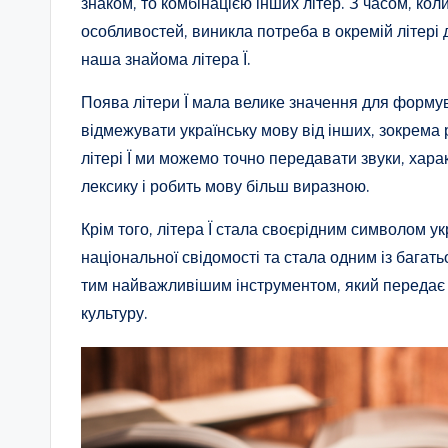
знаком, то комбінацією інших літер. З часом, кол
особливостей, виникла потреба в окремій літері 
наша знайома літера Ї.
Поява літери Ї мала велике значення для формув
відмежувати українську мову від інших, зокрема р
літері Ї ми можемо точно передавати звуки, хара
лексику і робить мову більш виразною.
Крім того, літера Ї стала своєрідним символом 
національної свідомості та стала одним із багать
тим найважливішим інструментом, який передає з 
культуру.