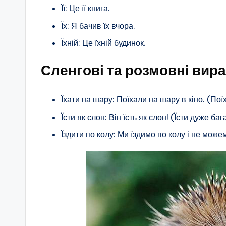
Її: Це її книга.
Їх: Я бачив їх вчора.
Їхній: Це їхній будинок.
Сленгові та розмовні вира
Їхати на шару: Поїхали на шару в кіно. (По
Їсти як слон: Він їсть як слон! (Їсти дуже баг
Їздити по колу: Ми їздимо по колу і не може