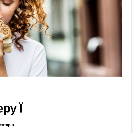
ру Ї
ентарів