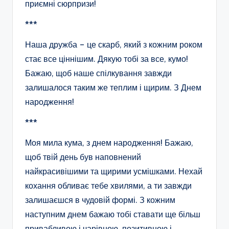
приємні сюрпризи!
***
Наша дружба – це скарб, який з кожним роком
стає все ціннішим. Дякую тобі за все, кумо!
Бажаю, щоб наше спілкування завжди
залишалося таким же теплим і щирим. З Днем
народження!
***
Моя мила кума, з днем народження! Бажаю,
щоб твій день був наповнений
найкрасивішими та щирими усмішками. Нехай
кохання обливає тебе хвилями, а ти завжди
залишаєшся в чудовій формі. З кожним
наступним днем бажаю тобі ставати ще більш
привабливою і чарівною, позитивною і