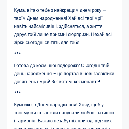
Кума, вітаю тебе з найкращим днем року —
твоїм Днем народження! Хай всі твої мрії,
навіть найсміливіші, здійсняться, а життя
дарує тобі лише приємні сюрпризи. Нехай всі
зірки сьогодні світять для тебе!
***
Готова до космічної подорожі? Сьогодні твій
день народження – це портал в нові галактики
досягнень і мрій! Зі святом, космонавте!
***
Кумочко, з Днем народження! Хочу, щоб у
твоєму житті завжди панували любов, затишок
і гармонія. Бажаю незабутніх пригод, від яких
захоплює подих, і нових яскравих горизонтів,