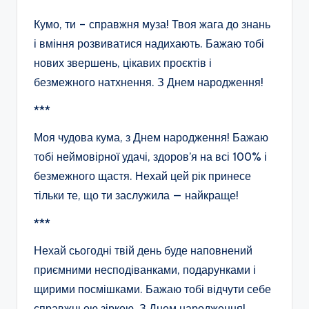
Кумо, ти – справжня муза! Твоя жага до знань
і вміння розвиватися надихають. Бажаю тобі
нових звершень, цікавих проєктів і
безмежного натхнення. З Днем народження!
***
Моя чудова кума, з Днем народження! Бажаю
тобі неймовірної удачі, здоров’я на всі 100% і
безмежного щастя. Нехай цей рік принесе
тільки те, що ти заслужила — найкраще!
***
Нехай сьогодні твій день буде наповнений
приємними несподіванками, подарунками і
щирими посмішками. Бажаю тобі відчути себе
справжньою зіркою. З Днем народження!