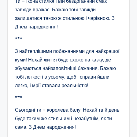
Ти – ікона стилю! Твій бездоганний смак
завжди вражає. Бажаю тобі завжди
залишатися такою ж стильною і чарівною. З
Днем народження!
***
З найтеплішими побажаннями для найкращої
куми! Нехай життя буде схоже на казку, де
збуваються найзаповітніші бажання. Бажаю
тобі легкості в усьому, щоб і справи йшли
легко, і мрії ставали реальністю!
***
Сьогодні ти – королева балу! Нехай твій день
буде таким же стильним і незабутнім, як ти
сама. З Днем народження!