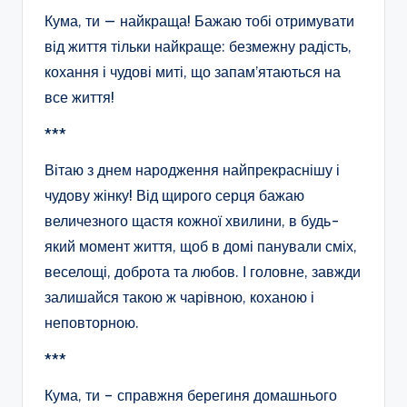
Кума, ти — найкраща! Бажаю тобі отримувати
від життя тільки найкраще: безмежну радість,
кохання і чудові миті, що запам’ятаються на
все життя!
***
Вітаю з днем ​​народження найпрекраснішу і
чудову жінку! Від щирого серця бажаю
величезного щастя кожної хвилини, в будь-
який момент життя, щоб в домі панували сміх,
веселощі, доброта та любов. І головне, завжди
залишайся такою ж чарівною, коханою і
неповторною.
***
Кума, ти – справжня берегиня домашнього