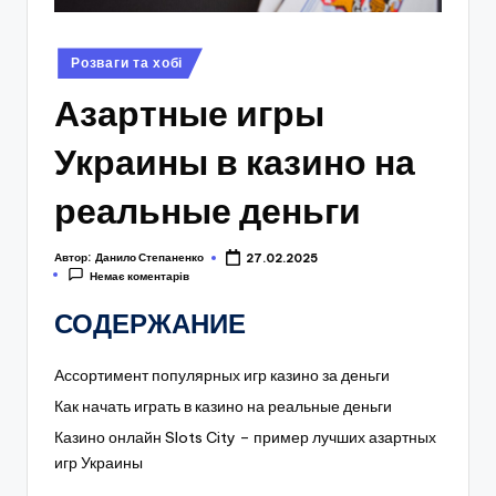
Опубліковано
Розваги та хобі
у
Азартные игры
Украины в казино на
реальные деньги
Автор:
Данило Степаненко
27.02.2025
Немає коментарів
СОДЕРЖАНИЕ
Ассортимент популярных игр казино за деньги
Как начать играть в казино на реальные деньги
Казино онлайн Slots City – пример лучших азартных
игр Украины