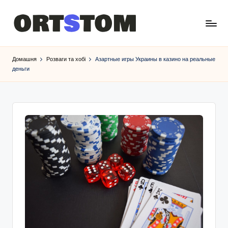
Домашня
Розваги та хобі
Азартные игры Украины в казино на реальные
деньги