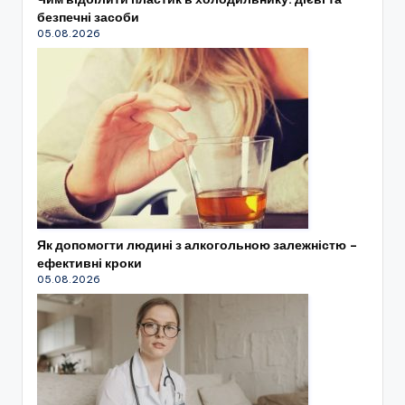
безпечні засоби
05.08.2026
Як допомогти людині з алкогольною залежністю –
ефективні кроки
05.08.2026