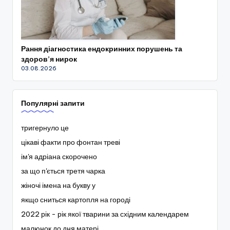
Рання діагностика ендокринних порушень та
здоров’я нирок
03.08.2026
Популярні запити
тригернуло це
цікаві факти про фонтан треві
ім'я адріана скорочено
за що п'ється третя чарка
жіночі імена на букву у
якщо сниться картопля на городі
2022 рік - рік якої тварини за східним календарем
малюнок до дня матері