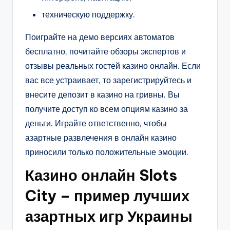
техническую поддержку.
Поиграйте на демо версиях автоматов
бесплатно, почитайте обзоры экспертов и
отзывы реальных гостей казино онлайн. Если
вас все устраивает, то зарегистрируйтесь и
внесите депозит в казино на гривны. Вы
получите доступ ко всем опциям казино за
деньги. Играйте ответственно, чтобы
азартные развлечения в онлайн казино
приносили только положительные эмоции.
Казино онлайн Slots
City – пример лучших
азартных игр Украины