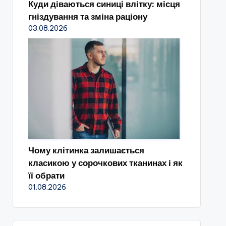
Куди діваються синиці влітку: місця
гніздування та зміна раціону
03.08.2026
Чому клітинка залишається
класикою у сорочкових тканинах і як
її обрати
01.08.2026