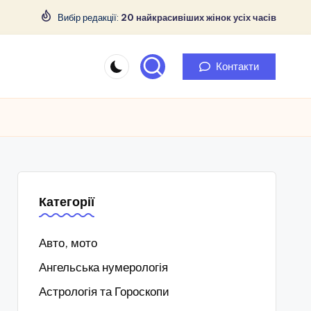
Вибір редакції:
20 найкрасивіших жінок усіх часів
Контакти
Категорії
Авто, мото
Ангельська нумерологія
Астрологія та Гороскопи