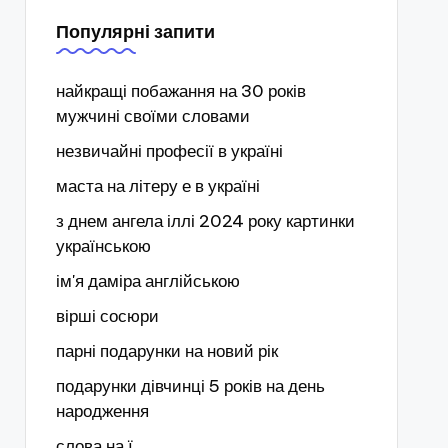
Популярні запити
найкращі побажання на 30 років
мужчині своїми словами
незвичайні професії в україні
маста на літеру е в україні
з днем ангела іллі 2024 року картинки
українською
ім'я даміра англійською
вірші сосюри
парні подарунки на новий рік
подарунки дівчинці 5 років на день
народження
слова на ї