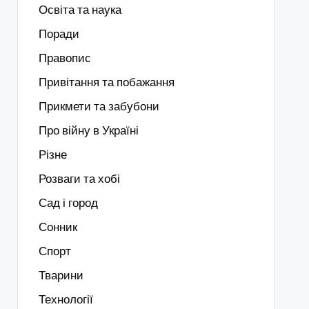
Освіта та наука
Поради
Правопис
Привітання та побажання
Прикмети та забубони
Про війну в Україні
Різне
Розваги та хобі
Сад і город
Сонник
Спорт
Тварини
Технології