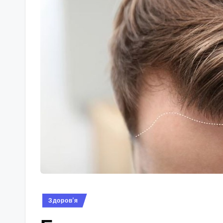
Опубліковано
Здоров’я
у