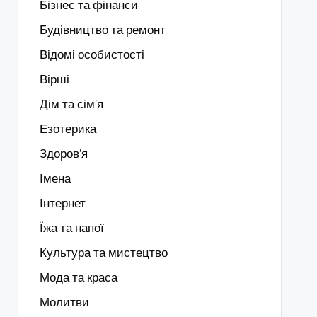
Бізнес та фінанси
Будівництво та ремонт
Відомі особистості
Вірші
Дім та сім'я
Езотерика
Здоров’я
Імена
Інтернет
Їжа та напої
Культура та мистецтво
Мода та краса
Молитви