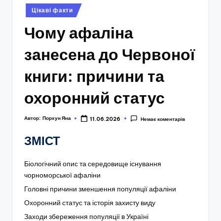
Опубліковано
Цікаві факти
у
Чому афаліна
занесена до Червоної
книги: причини та
охоронний статус
Автор:
Порхун Яна
11.06.2026
Немає коментарів
ЗМІСТ
Біологічний опис та середовище існування
чорноморської афаліни
Головні причини зменшення популяції афаліни
Охоронний статус та історія захисту виду
Заходи збереження популяції в Україні