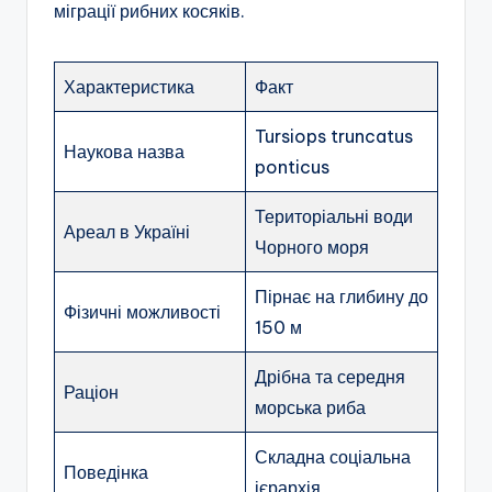
міграції рибних косяків.
Характеристика
Факт
Tursiops truncatus
Наукова назва
ponticus
Територіальні води
Ареал в Україні
Чорного моря
Пірнає на глибину до
Фізичні можливості
150 м
Дрібна та середня
Раціон
морська риба
Складна соціальна
Поведінка
ієрархія