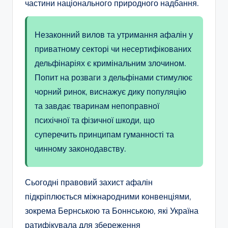
частини національного природного надбання.
Незаконний вилов та утримання афалін у
приватному секторі чи несертифікованих
дельфінаріях є кримінальним злочином.
Попит на розваги з дельфінами стимулює
чорний ринок, виснажує дику популяцію
та завдає тваринам непоправної
психічної та фізичної шкоди, що
суперечить принципам гуманності та
чинному законодавству.
Сьогодні правовий захист афалін
підкріплюється міжнародними конвенціями,
зокрема Бернською та Боннською, які Україна
ратифікувала для збереження