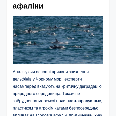
афаліни
Аналізуючи основні причини зникнення
дельфінів у Чорному морі, експерти
насамперед вказують на критичну деградацію
природного середовища. Токсичне
забруднення морської води нафтопродуктами,
пластиком та агрохімікатами безпосередньо
впливає на здоров’я афалін, пригнічуючи їхню