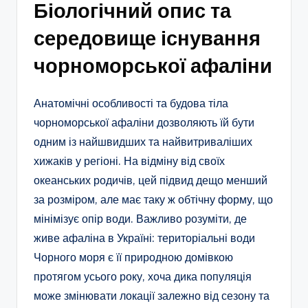
Біологічний опис та
середовище існування
чорноморської афаліни
Анатомічні особливості та будова тіла
чорноморської афаліни дозволяють їй бути
одним із найшвидших та найвитриваліших
хижаків у регіоні. На відміну від своїх
океанських родичів, цей підвид дещо менший
за розміром, але має таку ж обтічну форму, що
мінімізує опір води. Важливо розуміти, де
живе афаліна в Україні: територіальні води
Чорного моря є її природною домівкою
протягом усього року, хоча дика популяція
може змінювати локації залежно від сезону та