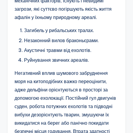
механічних факторів, існують і невидимі
загрози, які суттєво погіршують якість життя
афалін у їхньому природному ареалі.
Загибель у рибальських тралах.
Незаконний вилов браконьєрами.
Акустичні травми від ехолотів.
Руйнування звичних ареалів.
Негативний вплив шумового забруднення
моря на китоподібних важко переоцінити,
адже дельфіни орієнтуються в просторі за
допомогою ехолокації. Постійний гул двигунів
суден, робота потужних ехолотів та підводні
вибухи дезорієнтують тварин, змушуючи їх
викидатися на берег або панічно покидати
безпечні місця годування. Втрата здатності