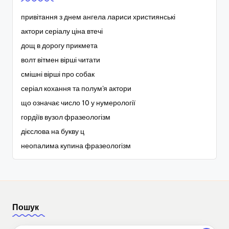
привітання з днем ангела лариси християнські
актори серіалу ціна втечі
дощ в дорогу прикмета
волт вітмен вірші читати
смішні вірші про собак
серіал кохання та полум'я актори
що означає число 10 у нумерології
гордіїв вузол фразеологізм
дієслова на букву ц
неопалима купина фразеологізм
Пошук