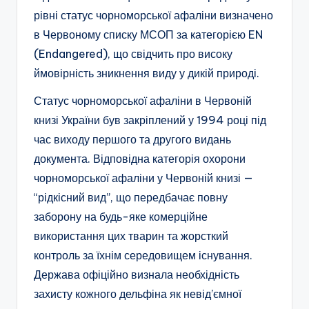
рівні статус чорноморської афаліни визначено
в Червоному списку МСОП за категорією EN
(Endangered), що свідчить про високу
ймовірність зникнення виду у дикій природі.
Статус чорноморської афаліни в Червоній
книзі України був закріплений у 1994 році під
час виходу першого та другого видань
документа. Відповідна категорія охорони
чорноморської афаліни у Червоній книзі —
“рідкісний вид”, що передбачає повну
заборону на будь-яке комерційне
використання цих тварин та жорсткий
контроль за їхнім середовищем існування.
Держава офіційно визнала необхідність
захисту кожного дельфіна як невід’ємної