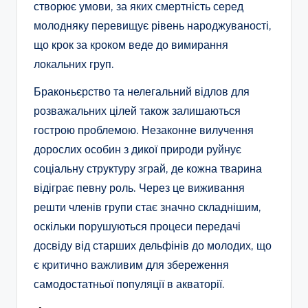
створює умови, за яких смертність серед
молодняку перевищує рівень народжуваності,
що крок за кроком веде до вимирання
локальних груп.
Браконьєрство та нелегальний відлов для
розважальних цілей також залишаються
гострою проблемою. Незаконне вилучення
дорослих особин з дикої природи руйнує
соціальну структуру зграй, де кожна тварина
відіграє певну роль. Через це виживання
решти членів групи стає значно складнішим,
оскільки порушуються процеси передачі
досвіду від старших дельфінів до молодих, що
є критично важливим для збереження
самодостатньої популяції в акваторії.