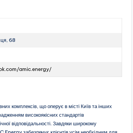
иця, 68
0
ok.com/amic.energy/
их комплексів, що оперує в місті Київ та інших
овадженням високоякісних стандартів
чної відповідальності. Завдяки широкому
IC Energy забезпечує клієнтів усім необхідним для