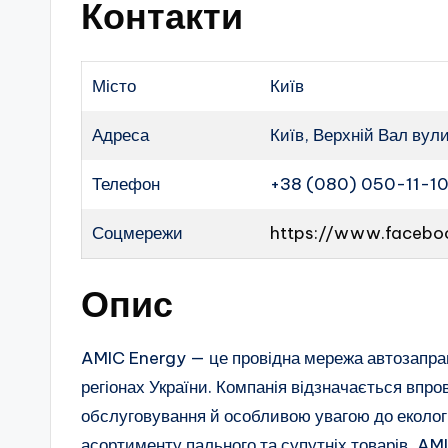
Контакти
Місто
Київ
Адреса
Київ, Верхній Вал вул
Телефон
+38 (080) 050-11-1
Соцмережи
https://www.facebo
Опис
AMIC Energy — це провідна мережа автозаправн
регіонах України. Компанія відзначається впр
обслуговування й особливою увагою до екологі
асортименту пального та супутніх товарів, AM