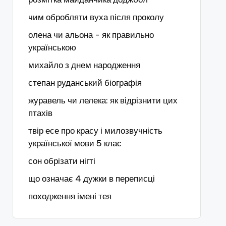
чим обробляти вуха після проколу
олена чи альона - як правильно
українською
михайло з днем народження
степан руданський біографія
журавель чи лелека: як відрізнити цих
птахів
твір есе про красу і милозвучність
української мови 5 клас
сон обрізати нігті
що означає 4 дужки в переписці
походження імені тея