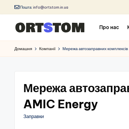
Пошта:
info@ortstom.in.ua
Про нас
Домашня
Компанії
Мережа автозаправних комплексів
Мережа автозапра
AMIC Energy
Заправки