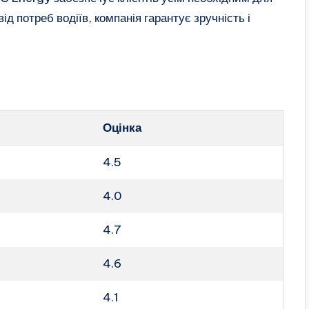
д потреб водіїв, компанія гарантує зручність і
Оцінка
4.5
4.0
4.7
4.6
4.1