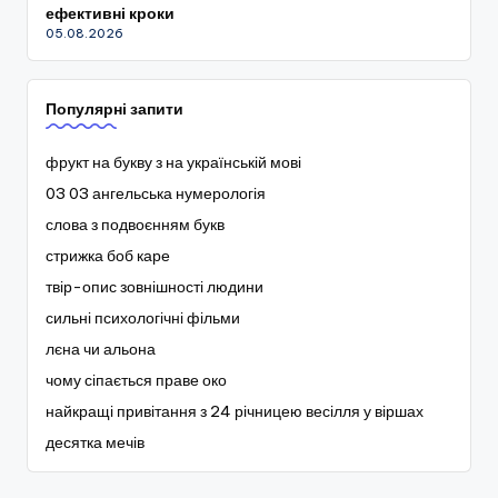
ефективні кроки
05.08.2026
Популярні запити
фрукт на букву з на українській мові
03 03 ангельська нумерологія
слова з подвоєнням букв
стрижка боб каре
твір-опис зовнішності людини
сильні психологічні фільми
лєна чи альона
чому сіпається праве око
найкращі привітання з 24 річницею весілля у віршах
десятка мечів