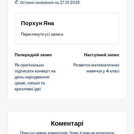
Останнє оновлення на 27.01.2025
Порхун Яна
Переглянути усі записи
Навігація
Попередній запис
Наступний запис
Як оригінально
Розвиток математичних
по
підписати конверт на
навичок у 4 класі
день народження:
запису
цікаві, смішні та
креативні ідеї
Коментарі
Поки що немає коментарів. Чому б вам не розпочати