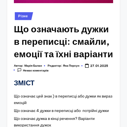
Опубліковано
Різне
у
Що означають дужки
в переписці: смайли,
емоції та їхні варіанти
Автор:
Марія Балан
Редактор:
Яна Порхун
27.01.2025
Немає коментарів
ЗМІСТ
Що означає цей знак ) в переписці або дужки як вираз
емоцій
Що означає 4 дужки в переписці або потрійні дужки
Що означає дужка в кінці речення? Варіанти
використання дужок