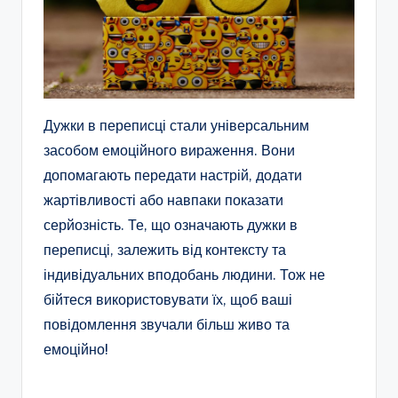
Дужки в переписці стали універсальним
засобом емоційного вираження. Вони
допомагають передати настрій, додати
жартівливості або навпаки показати
серйозність. Те, що означають дужки в
переписці, залежить від контексту та
індивідуальних вподобань людини. Тож не
бійтеся використовувати їх, щоб ваші
повідомлення звучали більш живо та
емоційно!