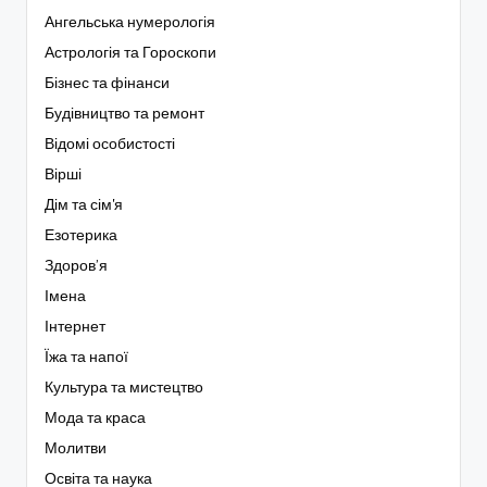
Ангельська нумерологія
Астрологія та Гороскопи
Бізнес та фінанси
Будівництво та ремонт
Відомі особистості
Вірші
Дім та сім'я
Езотерика
Здоров’я
Імена
Інтернет
Їжа та напої
Культура та мистецтво
Мода та краса
Молитви
Освіта та наука