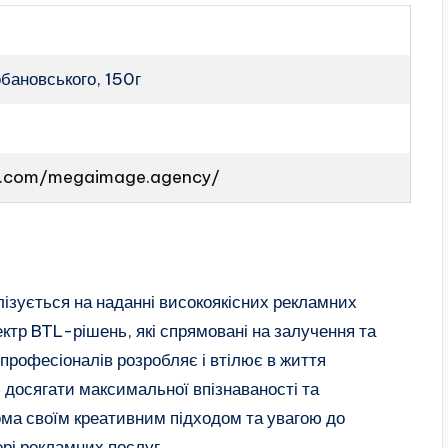
обановського, 150г
m.com/megaimage.agency/
зується на наданні високоякісних рекламних
ектр BTL-рішень, які спрямовані на залучення та
 професіоналів розробляє і втілює в життя
м досягати максимальної впізнаваності та
ома своїм креативним підходом та увагою до
рі рекламних послуг.