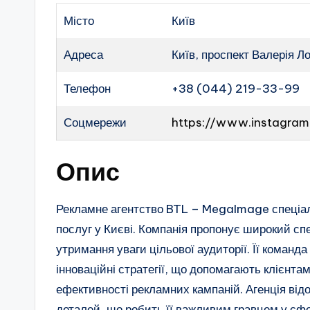
Місто
Київ
Адреса
Київ, проспект Валерія Л
Телефон
+38 (044) 219-33-99
Соцмережи
https://www.instagra
Опис
Рекламне агентство BTL – MegaImage спеціалі
послуг у Києві. Компанія пропонує широкий сп
утримання уваги цільової аудиторії. Її команда
інноваційні стратегії, що допомагають клієнта
ефективності рекламних кампаній. Агенція від
деталей, що робить її важливим гравцем у сфе