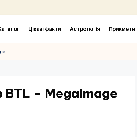
Каталог
Цікаві факти
Астрологія
Прикмети
age
о BTL – MegaImage