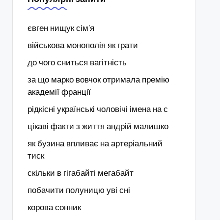
євген нищук сім'я
військова монополія як грати
до чого сниться вагітність
за що марко вовчок отримала премію
академії франції
рідкісні українські чоловічі імена на с
цікаві факти з життя андрій малишко
як бузина впливає на артеріальний
тиск
скільки в гігабайті мегабайт
побачити полуницю уві сні
корова сонник