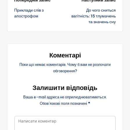
Навігація
Попередній запис
Наступний запис
Приклади слів з
До чого сниться
по
апострофом
вагітність: 15 тлумачень
та значень сну
запису
Коментарі
Поки що немає коментарів. Чому б вам не розпочати
обговорення?
Залишити відповідь
Ваша e-mail адреса не оприлюднюватиметься.
Обов’язкові поля позначені
*