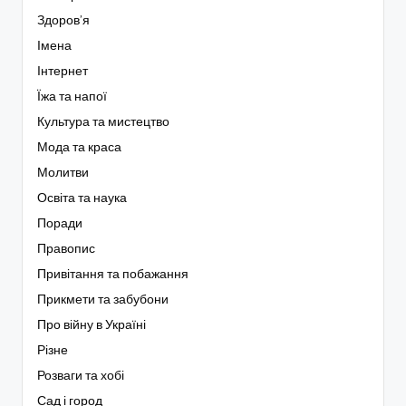
Здоров’я
Імена
Інтернет
Їжа та напої
Культура та мистецтво
Мода та краса
Молитви
Освіта та наука
Поради
Правопис
Привітання та побажання
Прикмети та забубони
Про війну в Україні
Різне
Розваги та хобі
Сад і город