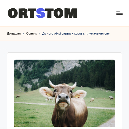
Домашня
Сонник
До чого жінці сниться корова: тлумачення сну