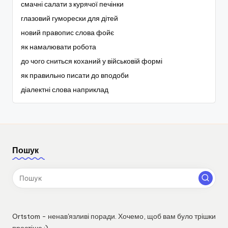
смачні салати з курячої печінки
глазовий гуморески для дітей
новий правопис слова фойє
як намалювати робота
до чого сниться коханий у військовій формі
як правильно писати до вподоби
діалектні слова наприклад
Пошук
Ortstom - ненав'язливі поради. Хочемо, щоб вам було трішки