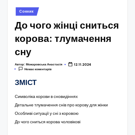
Опубліковано
Сонник
у
До чого жінці сниться
корова: тлумачення
сну
Автор:
Можаровська Анастасія
12.11.2024
Немає коментарів
ЗМІСТ
Символіка корови в сновидіннях
Детальне тлумачення снів про корову для жінки
Особливі ситуації у сні з коровою
До чого сниться корова чоловікові