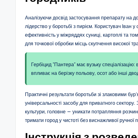
Аналізуючи досвід застосування препарату на д
лідерство у боротьбі з пирієм. Користувач Іван у
ефективність у міжряддях суниці, картоплі та том
для точкової обробки місць скупчення високої тр
Гербіцид "Пантера" має вузьку спеціалізацію: 
впливає на берізку польову, осот або інші дво
Практичні результати боротьби зі злаковими бур
універсальності засобу для приватного сектору. 
культури, головне — уникати потрапляння розчин
тримати город у чистоті без виснажливої ручної 
Інструкція з розвед