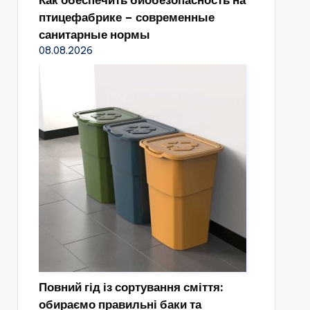
Как обеспечить биобезопасность на
птицефабрике – современные
санитарные нормы
08.08.2026
Повний гід із сортування сміття:
обираємо правильні баки та