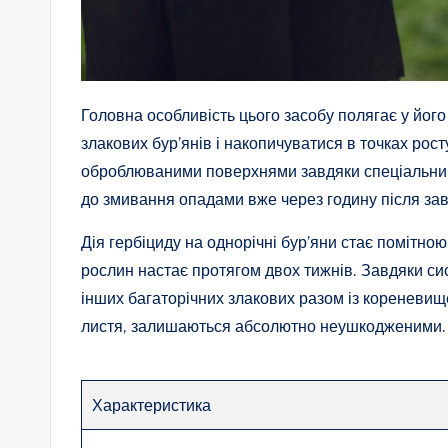
Головна особливість цього засобу полягає у йог
злакових бур’янів і накопичуватися в точках рос
оброблюваними поверхнями завдяки спеціальним 
до змивання опадами вже через годину після за
Дія гербіциду на однорічні бур’яни стає помітною
рослин настає протягом двох тижнів. Завдяки си
інших багаторічних злакових разом із кореневи
листя, залишаються абсолютно неушкодженими.
Характеристика