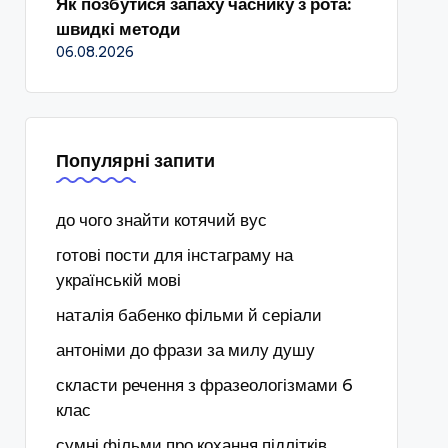
Як позбутися запаху часнику з рота:
швидкі методи
06.08.2026
Популярні запити
до чого знайти котячий вус
готові пости для інстаграму на
українській мові
наталія бабенко фільми й серіали
антоніми до фрази за милу душу
скласти речення з фразеологізмами 6
клас
сумні фільми про кохання підлітків