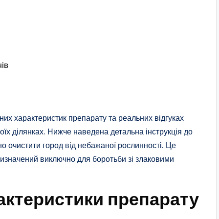
чів
чних характеристик препарату та реальних відгуках
оїх ділянках. Нижче наведена детальна інструкція до
о очистити город від небажаної рослинності. Це
ризначений виключно для боротьби зі злаковими
рактеристики препарату