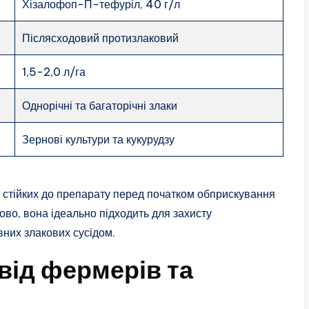
Хізалофоп-П-тефуріл, 40 г/л
Післясходовий протизлаковий
1,5-2,0 л/га
Однорічні та багаторічні злаки
Зернові культури та кукурудзу
 стійких до препарату перед початком обприскування
ово, вона ідеально підходить для захисту
вних злакових сусідом.
свід фермерів та