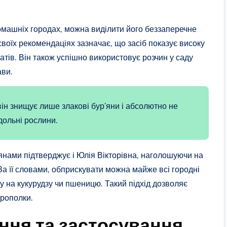
омашніх городах, можна виділити його беззаперечне
 своїх рекомендаціях зазначає, що засіб показує високу
атів. Він також успішно використовує розчин у саду
ави.
він знищує лише злакові бур'яни і абсолютно не
дольні рослини.
’янами підтверджує і Юлія Вікторівна, наголошуючи на
За її словами, обприскувати можна майже всі городні
у на кукурудзу чи пшеницю. Такий підхід дозволяє
прополки.
ення та застосування