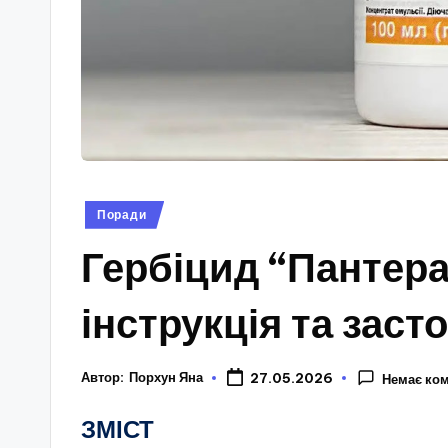
Опубліковано
Поради
у
Гербіцид “Пантера”
інструкція та заст
Автор:
Порхун Яна
27.05.2026
Немає ком
ЗМІСТ