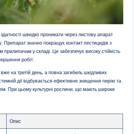
о здатності швидко проникати через листову апарат
ту. Препарат значно покращує контакт пестицидів з
прилипачам у складі. Це забезпечує високу стійкість
вершення робіт.
 вже на третій день, а повна загибель шкідливих
стемній дії відбувається ефективне знищення пирію та
щем. При цьому культурні рослини, що мають широке
Опис