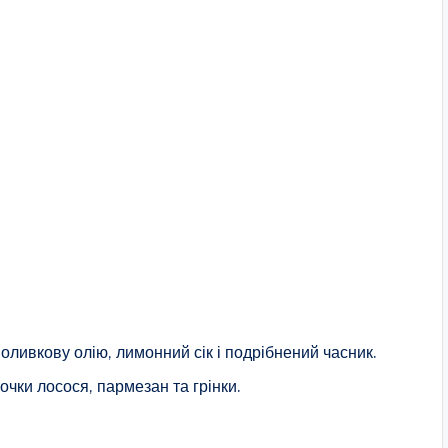
 оливкову олію, лимонний сік і подрібнений часник.
чки лосося, пармезан та грінки.