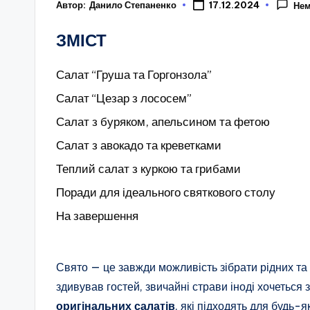
Автор:
Данило Степаненко
17.12.2024
Нем
ЗМІСТ
Салат “Груша та Горгонзола”
Салат “Цезар з лососем”
Салат з буряком, апельсином та фетою
Салат з авокадо та креветками
Теплий салат з куркою та грибами
Поради для ідеального святкового столу
На завершення
Свято — це завжди можливість зібрати рідних та 
здивував гостей, звичайні страви іноді хочеться 
оригінальних салатів
, які підходять для будь-