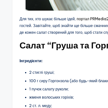
Для тих, хто шукає більше ідей,
портал PRMedia
гостей. Завітайте, щоб знайти ще більше смачних
де кожен салат створений для того, щоб стати с
Салат “Груша та Гор
Інгредієнти:
2 стиглі груші;
100 г сиру Горгонзола (або будь-який блаки
1 пучок салату руколи;
жменя волоських горіхів;
2 ст. л. меду;