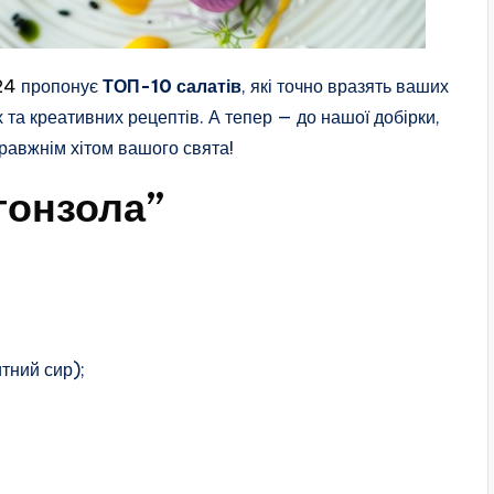
24
пропонує
ТОП-10 салатів
, які точно вразять ваших
 та креативних рецептів. А тепер — до нашої добірки,
правжнім хітом вашого свята!
гонзола”
тний сир);