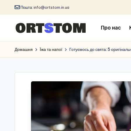
Пошта:
info@ortstom.in.ua
Про нас
Домашня
Їжа та напої
Готуємось до свята: 5 оригіналь