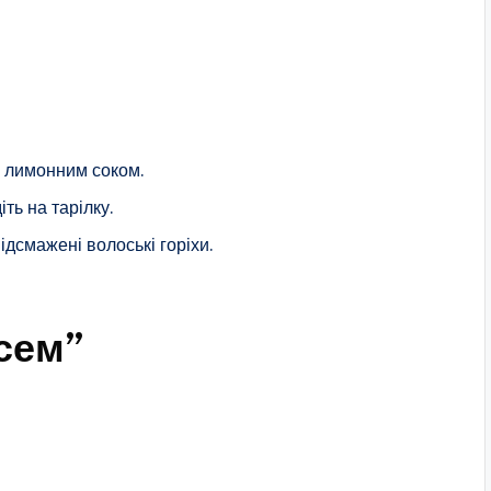
ь лимонним соком.
ть на тарілку.
ідсмажені волоські горіхи.
сем”