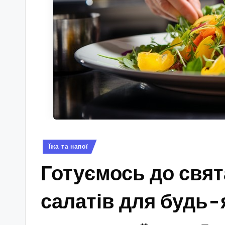
Опубліковано
Їжа та напої
у
Готуємось до свят
салатів для будь-