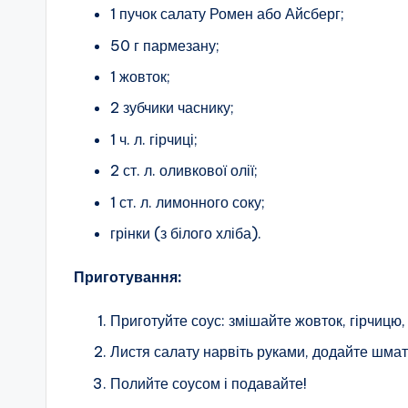
1 пучок салату Ромен або Айсберг;
50 г пармезану;
1 жовток;
2 зубчики часнику;
1 ч. л. гірчиці;
2 ст. л. оливкової олії;
1 ст. л. лимонного соку;
грінки (з білого хліба).
Приготування:
Приготуйте соус: змішайте жовток, гірчицю,
Листя салату нарвіть руками, додайте шмато
Полийте соусом і подавайте!