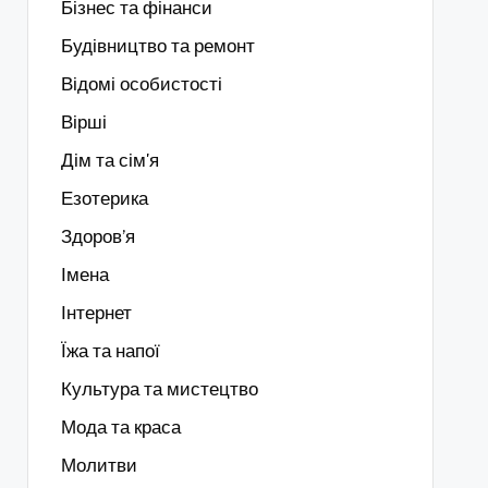
Бізнес та фінанси
Будівництво та ремонт
Відомі особистості
Вірші
Дім та сім'я
Езотерика
Здоров’я
Імена
Інтернет
Їжа та напої
Культура та мистецтво
Мода та краса
Молитви