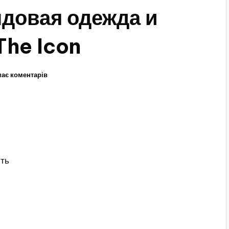
ндовая одежда и
The Icon
ає коментарів
сть