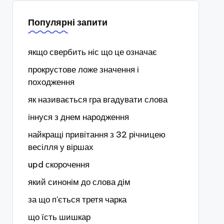
Популярні запити
якщо свербить ніс що це означає
прокрустове ложе значення і
походження
як називається гра вгадувати слова
іннуся з днем народження
найкращі привітання з 32 річницею
весілля у віршах
upd скорочення
який синонім до слова дім
за що п'ється третя чарка
що їсть шишкар