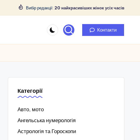
Вибір редакції:
20 найкрасивіших жінок усіх часів
Контакти
Категорії
Авто, мото
Ангельська нумерологія
Астрологія та Гороскопи