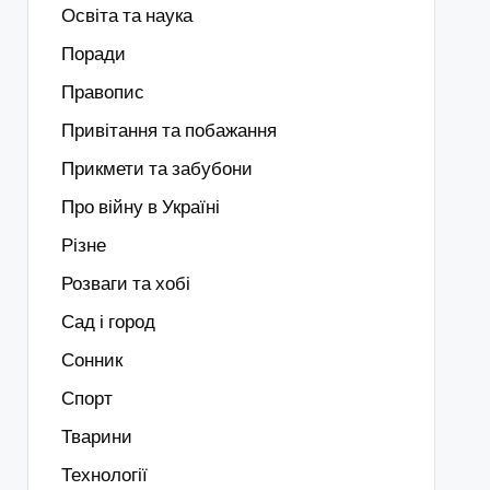
Освіта та наука
Поради
Правопис
Привітання та побажання
Прикмети та забубони
Про війну в Україні
Різне
Розваги та хобі
Сад і город
Сонник
Спорт
Тварини
Технології