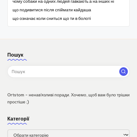
чому собаки на одних людей гавкають а на інших ні
що подивитися після спіймати кайдаша
що означає коли сниться що ти в болоті
Пошук
Ortstom - ненав'язливі поради. Хочемо, щоб вам було трішки
простіше ;)
Категорії
Категорії