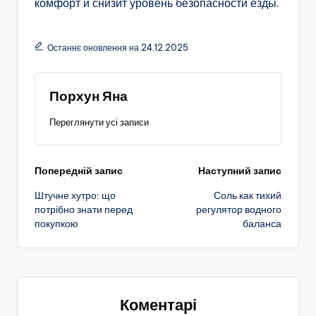
комфорт и снизит уровень безопасности езды.
Останнє оновлення на 24.12.2025
Порхун Яна
Переглянути усі записи
Навігація
Попередній запис
Наступний запис
Штучне хутро: що
Соль как тихий
по
потрібно знати перед
регулятор водного
покупкою
баланса
запису
Коментарі