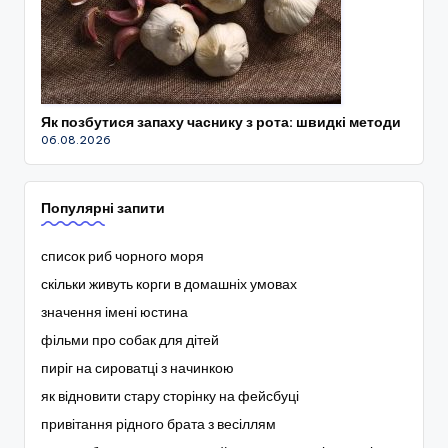
Як позбутися запаху часнику з рота: швидкі методи
06.08.2026
Популярні запити
список риб чорного моря
скільки живуть корги в домашніх умовах
значення імені юстина
фільми про собак для дітей
пиріг на сироватці з начинкою
як відновити стару сторінку на фейсбуці
привітання рідного брата з весіллям