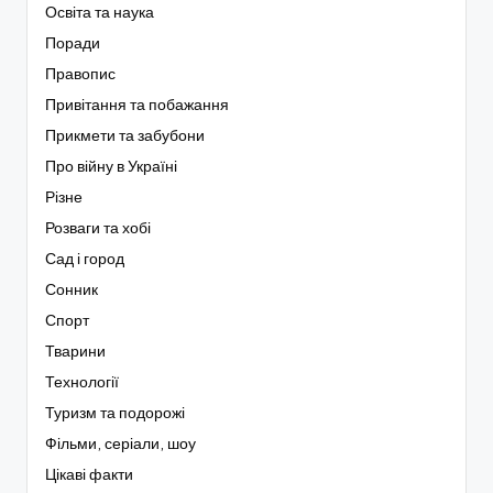
Освіта та наука
Поради
Правопис
Привітання та побажання
Прикмети та забубони
Про війну в Україні
Різне
Розваги та хобі
Сад і город
Сонник
Спорт
Тварини
Технології
Туризм та подорожі
Фільми, серіали, шоу
Цікаві факти