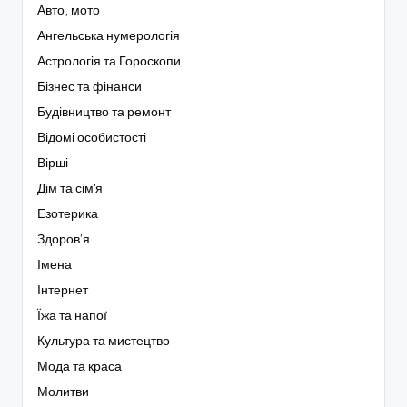
Авто, мото
Ангельська нумерологія
Астрологія та Гороскопи
Бізнес та фінанси
Будівництво та ремонт
Відомі особистості
Вірші
Дім та сім'я
Езотерика
Здоров’я
Імена
Інтернет
Їжа та напої
Культура та мистецтво
Мода та краса
Молитви