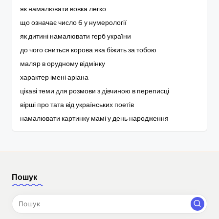
як намалювати вовка легко
що означає число 6 у нумерології
як дитині намалювати герб україни
до чого сниться корова яка біжить за тобою
маляр в орудному відмінку
характер імені аріана
цікаві теми для розмови з дівчиною в переписці
вірші про тата від українських поетів
намалювати картинку мамі у день народження
Пошук