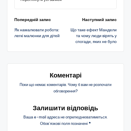
Навігація
Попередній запис
Наступний запис
Як намалювати робота:
Що таке ефект Мандели
по
легкі малюнки для дітей
та чому люди вірять у
спогади, яких не було
запису
Коментарі
Поки що немає коментарів. Чому б вам не розпочати
обговорення?
Залишити відповідь
Ваша e-mail адреса не оприлюднюватиметься.
Обов’язкові поля позначені
*