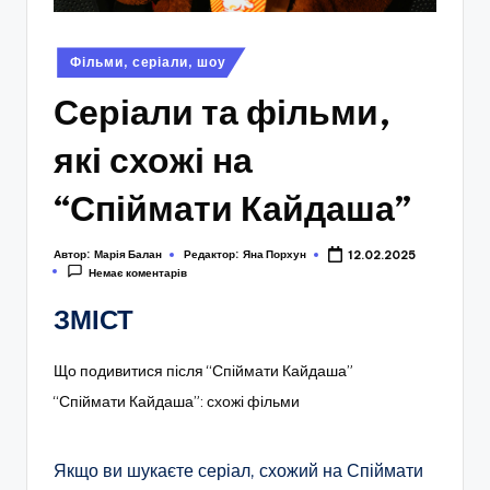
Опубліковано
Фільми, серіали, шоу
у
Серіали та фільми,
які схожі на
“Спіймати Кайдаша”
Автор:
Марія Балан
Редактор:
Яна Порхун
12.02.2025
Немає коментарів
ЗМІСТ
Що подивитися після “Спіймати Кайдаша”
“Спіймати Кайдаша”: схожі фільми
Якщо ви шукаєте серіал, схожий на Спіймати