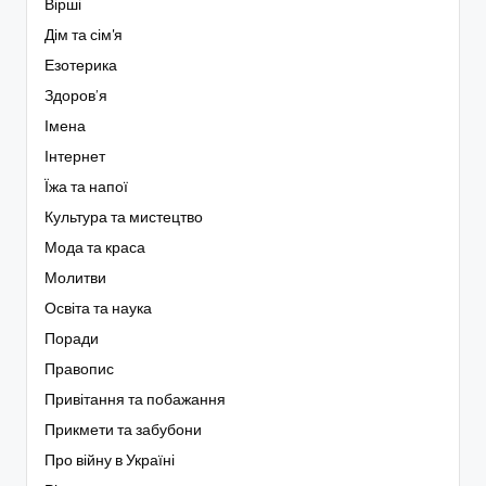
Вірші
Дім та сім'я
Езотерика
Здоров’я
Імена
Інтернет
Їжа та напої
Культура та мистецтво
Мода та краса
Молитви
Освіта та наука
Поради
Правопис
Привітання та побажання
Прикмети та забубони
Про війну в Україні