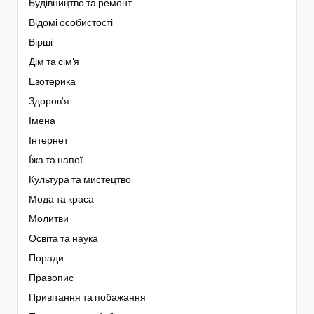
Будівництво та ремонт
Відомі особистості
Вірші
Дім та сім'я
Езотерика
Здоров’я
Імена
Інтернет
Їжа та напої
Культура та мистецтво
Мода та краса
Молитви
Освіта та наука
Поради
Правопис
Привітання та побажання