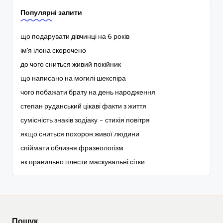
Популярні запити
що подарувати дівчинці на 6 років
ім'я ілона скорочено
до чого сниться живий покійник
що написано на могилі шекспіра
чого побажати брату на день народження
степан руданський цікаві факти з життя
сумісність знаків зодіаку - стихія повітря
якщо сниться похорон живої людини
спіймати облизня фразеологізм
як правильно плести маскувальні сітки
Пошук