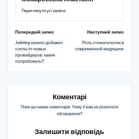
Переглянути усі записи
Навігація
Попередній запис
Наступний запис
Johnny казино добавил
Роль стоматологии в
по
слоты от новых
современной медицине
провайдеров: какие
запису
попробовать?
Коментарі
Поки що немає коментарів. Чому б вам не розпочати
обговорення?
Залишити відповідь