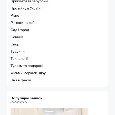
Прикмети та забубони
Про війну в Україні
Різне
Розваги та хобі
Сад і город
Сонник
Спорт
Тварини
Технології
Туризм та подорожі
Фільми, серіали, шоу
Цікаві факти
Популярні записи