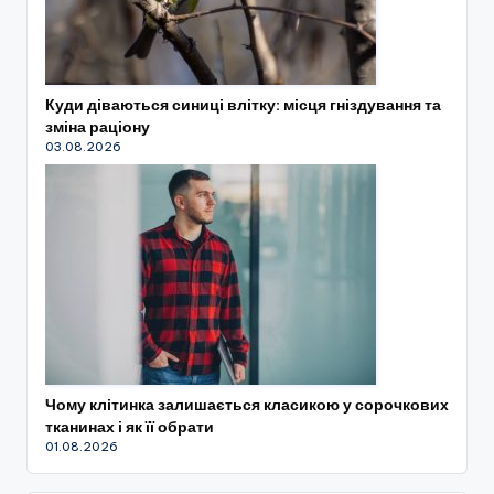
Куди діваються синиці влітку: місця гніздування та
зміна раціону
03.08.2026
Чому клітинка залишається класикою у сорочкових
тканинах і як її обрати
01.08.2026