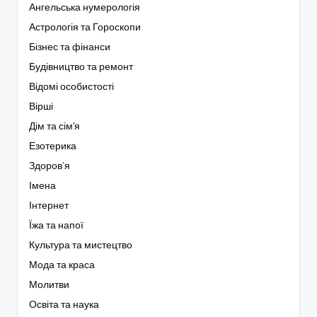
Ангельська нумерологія
Астрологія та Гороскопи
Бізнес та фінанси
Будівництво та ремонт
Відомі особистості
Вірші
Дім та сім'я
Езотерика
Здоров’я
Імена
Інтернет
Їжа та напої
Культура та мистецтво
Мода та краса
Молитви
Освіта та наука