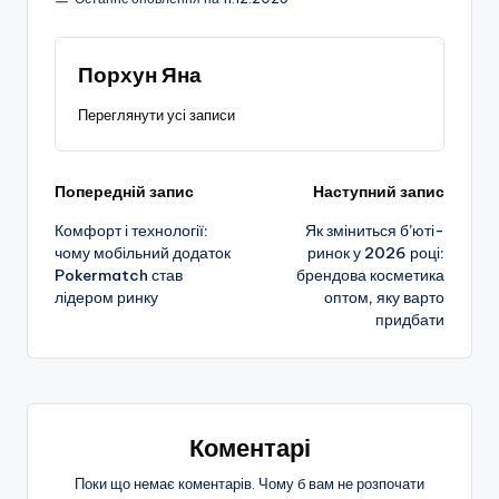
Порхун Яна
Переглянути усі записи
Навігація
Попередній запис
Наступний запис
Комфорт і технології:
Як зміниться б’юті-
по
чому мобільний додаток
ринок у 2026 році:
Pokermatch став
брендова косметика
запису
лідером ринку
оптом, яку варто
придбати
Коментарі
Поки що немає коментарів. Чому б вам не розпочати