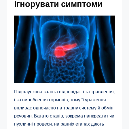
ігнорувати симптоми
Підшлункова залоза відповідає і за травлення,
і за вироблення гормонів, тому її ураження
впливає одночасно на травну систему й обмін
речовин. Багато станів, зокрема панкреатит чи
пухлинні процеси, на ранніх етапах дають