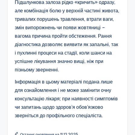
Підшлункова залоза рідко «кричить» одразу,
але комбінація болю у верхній частині живота,
тривалих порушень травлення, втрати ваги,
змін випорожнень чи появи жовтяниці –
вагома причина пройти обстеження. Рання
діагностика дозволяє виявити як запальні, так
і пухлинні процеси на стадії, коли шанси на
успішне лікування значно вищі, ніж при
пізньому зверненні.​
Інформація в цьому матеріалі подана лише
для ознайомлення і не може замінити очну
консультацію лікаря; при наявності симптомів
чи запитань щодо здоров’я обов’язково
зверніться до профільного спеціаліста.
Останнє оновлення на 11.12.2025