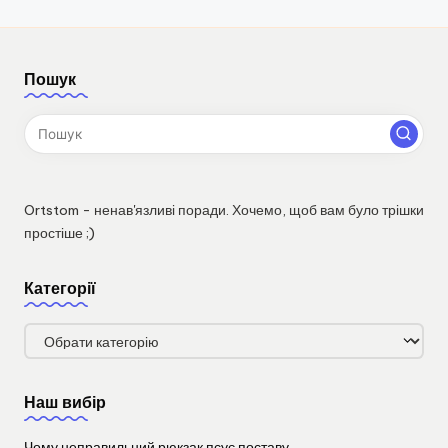
Пошук
Ortstom - ненав'язливі поради. Хочемо, щоб вам було трішки
простіше ;)
Категорії
Категорії
Наш вибір
Чому неправильний рюкзак псує поставу