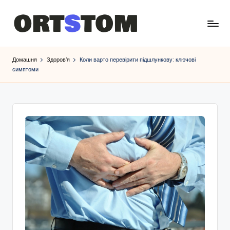
Домашня
Здоров’я
Коли варто перевірити підшлункову: ключові
симптоми