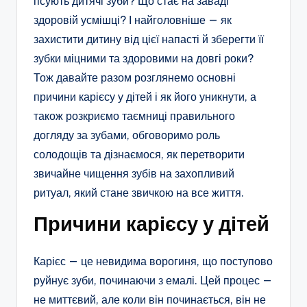
псують дитячі зуби? Що стає на заваді
здоровій усмішці? І найголовніше — як
захистити дитину від цієї напасті й зберегти її
зубки міцними та здоровими на довгі роки?
Тож давайте разом розглянемо основні
причини карієсу у дітей і як його уникнути, а
також розкриємо таємниці правильного
догляду за зубами, обговоримо роль
солодощів та дізнаємося, як перетворити
звичайне чищення зубів на захопливий
ритуал, який стане звичкою на все життя.
Причини карієсу у дітей
Карієс — це невидима ворогиня, що поступово
руйнує зуби, починаючи з емалі. Цей процес —
не миттєвий, але коли він починається, він не