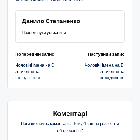
Данило Степаненко
Переглянути усі записи
Навігація
Попередній запис
Наступний запис
Чоловічі імена на С:
Чоловічі імена на Б:
по
значення та
значення та
походження
походження
запису
Коментарі
Поки що немає коментарів. Чому б вам не розпочати
обговорення?