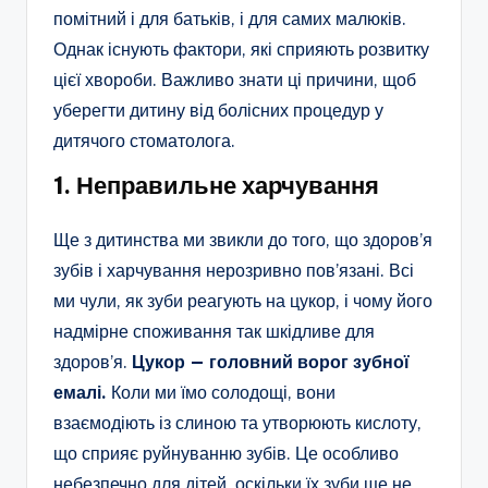
помітний і для батьків, і для самих малюків.
Однак існують фактори, які сприяють розвитку
цієї хвороби. Важливо знати ці причини, щоб
уберегти дитину від болісних процедур у
дитячого стоматолога.
1. Неправильне харчування
Ще з дитинства ми звикли до того, що здоров’я
зубів і харчування нерозривно пов’язані. Всі
ми чули, як зуби реагують на цукор, і чому його
надмірне споживання так шкідливе для
здоров’я.
Цукор — головний ворог зубної
емалі.
Коли ми їмо солодощі, вони
взаємодіють із слиною та утворюють кислоту,
що сприяє руйнуванню зубів. Це особливо
небезпечно для дітей, оскільки їх зуби ще не