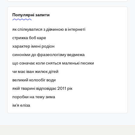
Популярні запити
як спілкуватися з дівчиною в інтернеті
стрижка боб каре
характер імені родіон
синоніми до фразеологізму ведмежа
що означає коли сняться маленькі песики
чи має іван жилюк дітей
великий колообіг води
якій тварині відповідає 2011 рік
поробки на тему зима
ім'я еліза