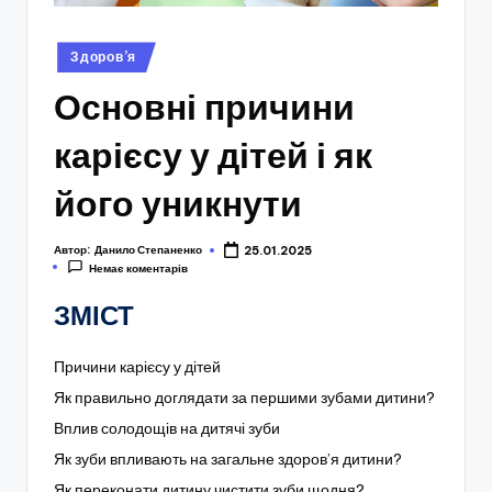
Опубліковано
Здоров’я
у
Основні причини
карієсу у дітей і як
його уникнути
Автор:
Данило Степаненко
25.01.2025
Немає коментарів
ЗМІСТ
Причини карієсу у дітей
Як правильно доглядати за першими зубами дитини?
Вплив солодощів на дитячі зуби
Як зуби впливають на загальне здоров’я дитини?
Як переконати дитину чистити зуби щодня?