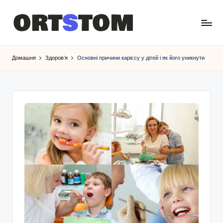
Домашня
Здоров’я
Основні причини карієсу у дітей і як його уникнути