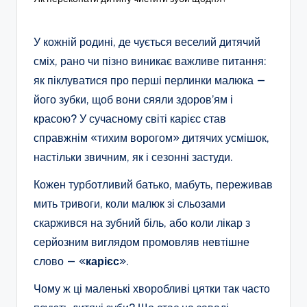
У кожній родині, де чується веселий дитячий
сміх, рано чи пізно виникає важливе питання:
як піклуватися про перші перлинки малюка —
його зубки, щоб вони сяяли здоров’ям і
красою? У сучасному світі карієс став
справжнім «тихим ворогом» дитячих усмішок,
настільки звичним, як і сезонні застуди.
Кожен турботливий батько, мабуть, переживав
мить тривоги, коли малюк зі сльозами
скаржився на зубний біль, або коли лікар з
серйозним виглядом промовляв невтішне
слово — «
карієс
».
Чому ж ці маленькі хворобливі цятки так часто