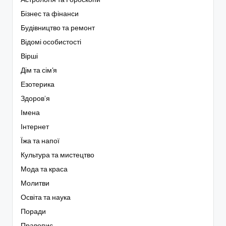
Бізнес та фінанси
Будівництво та ремонт
Відомі особистості
Вірші
Дім та сім'я
Езотерика
Здоров’я
Імена
Інтернет
Їжа та напої
Культура та мистецтво
Мода та краса
Молитви
Освіта та наука
Поради
Правопис