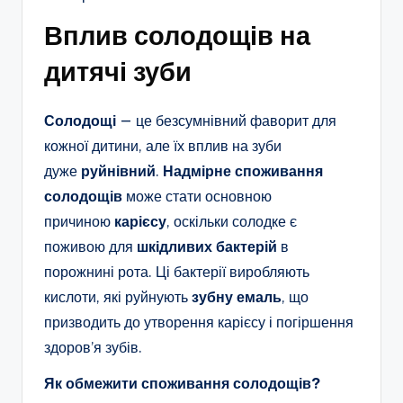
Вплив солодощів на
дитячі зуби
Солодощі
— це безсумнівний фаворит для
кожної дитини, але їх вплив на зуби
дуже
руйнівний
.
Надмірне споживання
солодощів
може стати основною
причиною
карієсу
, оскільки солодке є
поживою для
шкідливих бактерій
в
порожнині рота. Ці бактерії виробляють
кислоти, які руйнують
зубну емаль
, що
призводить до утворення карієсу і погіршення
здоров’я зубів.
Як обмежити споживання солодощів?