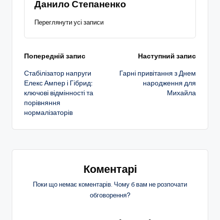
Данило Степаненко
Переглянути усі записи
Навігація
Попередній запис
Наступний запис
Стабілізатор напруги
Гарні привітання з Днем
по
Елекс Ампер і Гібрид:
народження для
ключові відмінності та
Михайла
запису
порівняння
нормалізаторів
Коментарі
Поки що немає коментарів. Чому б вам не розпочати
обговорення?