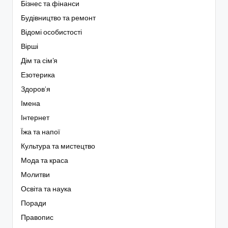
Бізнес та фінанси
Будівництво та ремонт
Відомі особистості
Вірші
Дім та сім'я
Езотерика
Здоров’я
Імена
Інтернет
Їжа та напої
Культура та мистецтво
Мода та краса
Молитви
Освіта та наука
Поради
Правопис