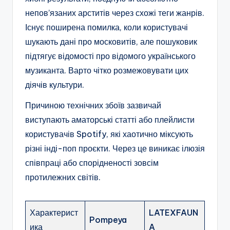
непов’язаних арститів через схожі теги жанрів.
Існує поширена помилка, коли користувачі
шукають дані про московитів, але пошуковик
підтягує відомості про відомого українського
музиканта. Варто чітко розмежовувати цих
діячів культури.
Причиною технічних збоїв зазвичай
виступають аматорські статті або плейлисти
користувачів Spotify, які хаотично міксують
різні інді-поп проєкти. Через це виникає ілюзія
співпраці або спорідненості зовсім
протилежних світів.
Характерист
LATEXFAUN
Pompeya
ика
A