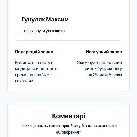
Гуцуляк Максим
Переглянути усі записи
Навігація
Попередній запис
Наступний запис
Как искать работу в
Яким буде глобальний
по
медицине и не терять
ринок букмекерів у
время на слабые
найближчі 5 років
запису
вакансии
Коментарі
Поки що немає коментарів. Чому б вам не розпочати
обговорення?