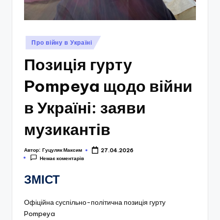
Опубліковано
Про війну в Україні
у
Позиція гурту
Pompeya щодо війни
в Україні: заяви
музикантів
Автор:
Гуцуляк Максим
27.04.2026
Немає коментарів
ЗМІСТ
Офіційна суспільно-політична позиція гурту
Pompeya