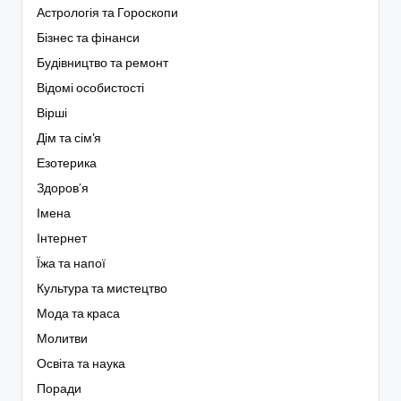
Астрологія та Гороскопи
Бізнес та фінанси
Будівництво та ремонт
Відомі особистості
Вірші
Дім та сім'я
Езотерика
Здоров’я
Імена
Інтернет
Їжа та напої
Культура та мистецтво
Мода та краса
Молитви
Освіта та наука
Поради