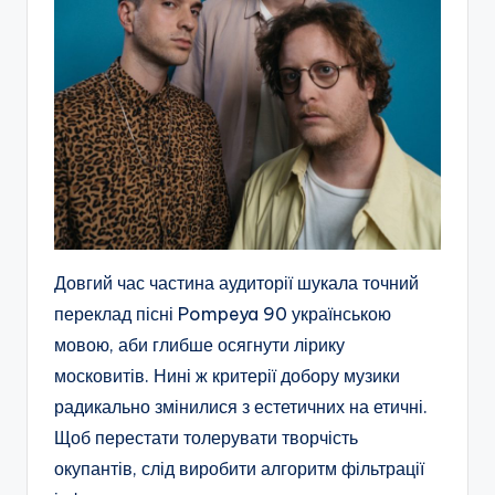
Довгий час частина аудиторії шукала точний
переклад пісні Pompeya 90 українською
мовою, аби глибше осягнути лірику
московитів. Нині ж критерії добору музики
радикально змінилися з естетичних на етичні.
Щоб перестати толерувати творчість
окупантів, слід виробити алгоритм фільтрації