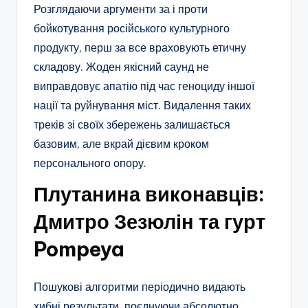
Розглядаючи аргументи за і проти
бойкотування російського культурного
продукту, перш за все враховують етичну
складову. Жоден якісний саунд не
виправдовує апатію під час геноциду іншої
нації та руйнування міст. Видалення таких
треків зі своїх збережень залишається
базовим, але вкрай дієвим кроком
персонального опору.
Плутанина виконавців:
Дмитро Зезюлін та гурт
Pompeya
Пошукові алгоритми періодично видають
хибні результати, поєднуючи абсолютно