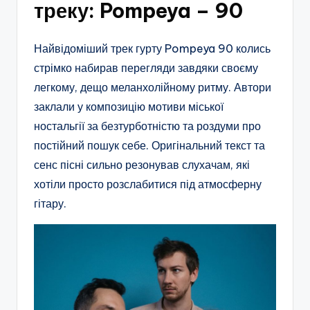
треку: Pompeya – 90
Найвідоміший трек гурту Pompeya 90 колись
стрімко набирав перегляди завдяки своєму
легкому, дещо меланхолійному ритму. Автори
заклали у композицію мотиви міської
ностальгії за безтурботністю та роздуми про
постійний пошук себе. Оригінальний текст та
сенс пісні сильно резонував слухачам, які
хотіли просто розслабитися під атмосферну
гітару.