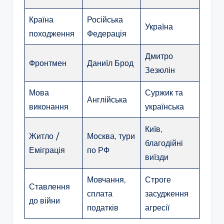
Країна
Російська
Україна
походження
Федерація
Дмитро
Фронтмен
Даниїл Брод
Зезюлін
Мова
Суржик та
Англійська
виконання
українська
Київ,
Житло /
Москва, тури
благодійні
Еміграція
по РФ
виїзди
Мовчання,
Строге
Ставлення
сплата
засудження
до війни
податків
агресії