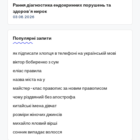
Рання діагностика ендокринних порушень та
здоров’я нирок
03.08.2026
Популярні запити
як підписати хлопця в телефоні на українській мові
віктор бобиренко з сум
еліас правила
назва міста на у
майстер-клас правопис за новим правописом
чому різдвяний без апострофа
китайські імена дівчат
розміри жіночих джинсів
михайло яловий вірші
сонник випадає волосся