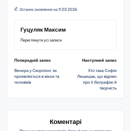
Останнє оновлення на 11.03.2026
Гуцуляк Максим
Переглянути усі записи
Навігація
Попередній запис
Наступний запис
Венера у Скорпіоні: як
Хто така Софія
по
проявляється в жінок та
Лешишак, що відомо
чоловіків
про її біографію й
запису
творчість
Коментарі