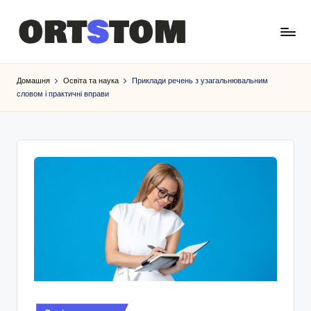
Домашня
Освіта та наука
Приклади речень з узагальнювальним
словом і практичні вправи
Опубліковано