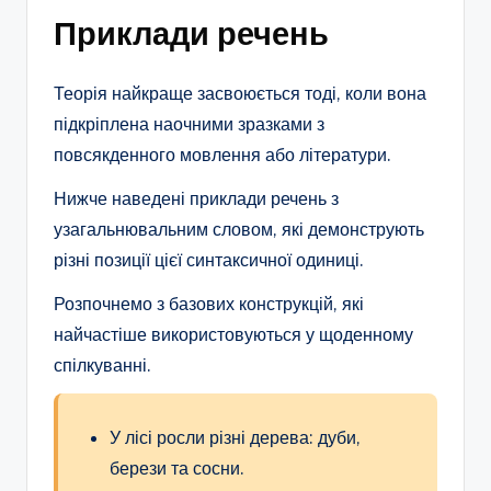
Приклади речень
Теорія найкраще засвоюється тоді, коли вона
підкріплена наочними зразками з
повсякденного мовлення або літератури.
Нижче наведені приклади речень з
узагальнювальним словом, які демонструють
різні позиції цієї синтаксичної одиниці.
Розпочнемо з базових конструкцій, які
найчастіше використовуються у щоденному
спілкуванні.
У лісі росли різні дерева: дуби,
берези та сосни.