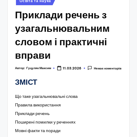
Освіта та наука
у
Приклади речень з
узагальнювальним
словом і практичні
вправи
Автор:
Гуцуляк Максим
11.03.2026
Немає коментарів
ЗМІСТ
Що таке узагальнювальні слова
Правила використання
Приклади речень
Поширені помилки у реченнях
Мовні факти та поради