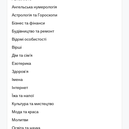
Ангельська нумерологія
Астрологія та Гороскопи
Бізнес та фінанси
Будівництво та ремонт
Відомі особистості
Вірші
Дім та сім'я
Езотерика
Здоров’я
Імена
Інтернет
Їжа та напої
Культура та мистецтво
Мода та краса
Молитви
Освіта та наука