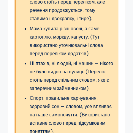
слово стоїть перед переліком, але
речення продовжується, тому
ставимо і двокрапку, і тире).
Мама купила різні овочі, а саме:
картоплю, моркву, капусту. (Тут
використано уточнювальні слова
перед переліком додатків).
Ні птахів, ні людей, ні машин — нікого
не було видно на вулиці. (Перелік
стоїть перед спільним словом, яке є
заперечним займенником).
Спорт, правильне харчування,
здоровий сон — словом, усе впливає
на наше самопочуття. (Використано
вставне слово перед підсумковим
поняттям).