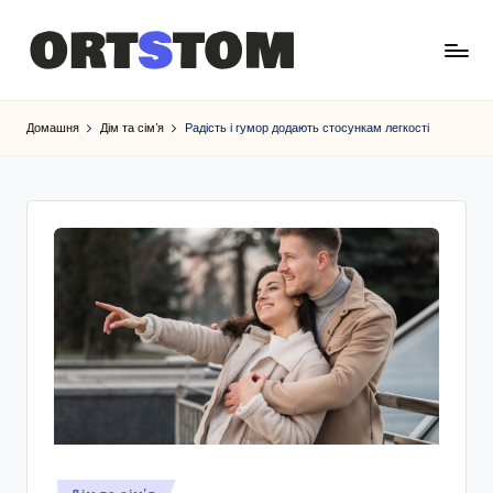
Домашня
Дім та сім'я
Радість і гумор додають стосункам легкості
Опубліковано