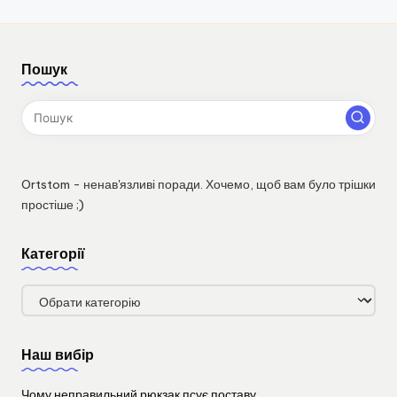
Пошук
Ortstom - ненав'язливі поради. Хочемо, щоб вам було трішки
простіше ;)
Категорії
Категорії
Наш вибір
Чому неправильний рюкзак псує поставу