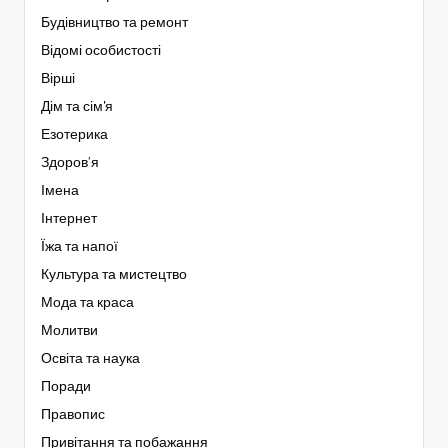
Будівництво та ремонт
Відомі особистості
Вірші
Дім та сім'я
Езотерика
Здоров’я
Імена
Інтернет
Їжа та напої
Культура та мистецтво
Мода та краса
Молитви
Освіта та наука
Поради
Правопис
Привітання та побажання