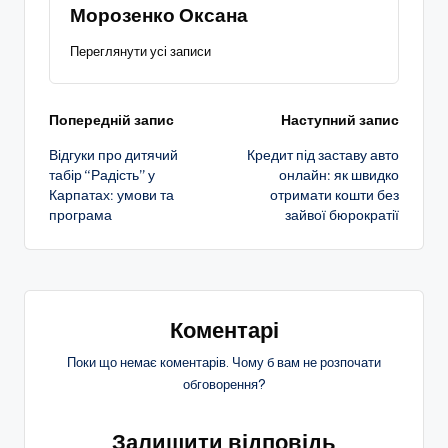
Морозенко Оксана
Переглянути усі записи
Навігація
Попередній запис
Наступний запис
Відгуки про дитячий
Кредит під заставу авто
по
табір “Радість” у
онлайн: як швидко
Карпатах: умови та
отримати кошти без
запису
програма
зайвої бюрократії
Коментарі
Поки що немає коментарів. Чому б вам не розпочати
обговорення?
Залишити відповідь