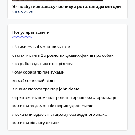
Як позбутися запаху часнику з рота: швидкі методи
06.08.2026
Популярні запити
п'ятичисельні молитви читати
стаття містить 25 розлогих цікавих фактів про собак
яка риба водиться в озері ялпуг
чому собака тріпає вухами
михайло яловий вірші
як намалювати трактор john deere
огірки з кетчупом чилі: рецепт торчин без стерилізації
молитви за домашніх тварин українською
як скачати відео з інстаграму без водяного знака
молитви від ляку дитини