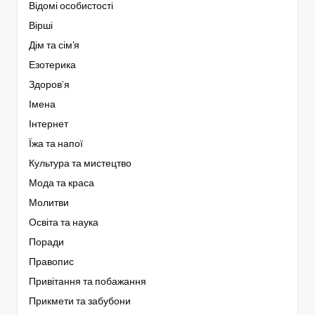
Відомі особистості
Вірші
Дім та сім'я
Езотерика
Здоров’я
Імена
Інтернет
Їжа та напої
Культура та мистецтво
Мода та краса
Молитви
Освіта та наука
Поради
Правопис
Привітання та побажання
Прикмети та забубони