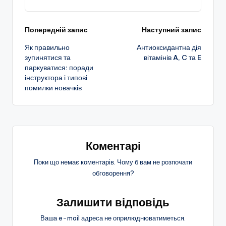
Навігація
Попередній запис
Наступний запис
Як правильно
Антиоксидантна дія
по
зупинятися та
вітамінів A, C та E
паркуватися: поради
запису
інструктора і типові
помилки новачків
Коментарі
Поки що немає коментарів. Чому б вам не розпочати
обговорення?
Залишити відповідь
Ваша e-mail адреса не оприлюднюватиметься.