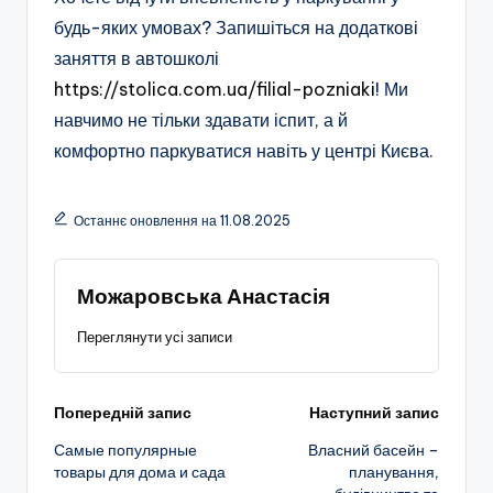
будь-яких умовах? Запишіться на додаткові
заняття в автошколі
https://stolica.com.ua/filial-pozniaki
! Ми
навчимо не тільки здавати іспит, а й
комфортно паркуватися навіть у центрі Києва.
Останнє оновлення на 11.08.2025
Можаровська Анастасія
Переглянути усі записи
Навігація
Попередній запис
Наступний запис
Самые популярные
Власний басейн –
по
товары для дома и сада
планування,