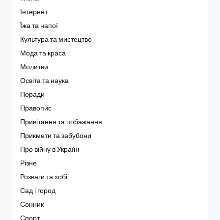
Інтернет
Їжа та напої
Культура та мистецтво
Мода та краса
Молитви
Освіта та наука
Поради
Правопис
Привітання та побажання
Прикмети та забубони
Про війну в Україні
Різне
Розваги та хобі
Сад і город
Сонник
Спорт