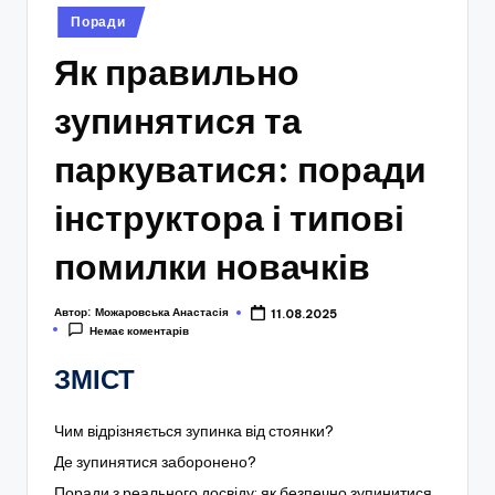
Опубліковано
Поради
у
Як правильно
зупинятися та
паркуватися: поради
інструктора і типові
помилки новачків
Автор:
Можаровська Анастасія
11.08.2025
Немає коментарів
ЗМІСТ
Чим відрізняється зупинка від стоянки?
Де зупинятися заборонено?
Поради з реального досвіду: як безпечно зупинитися