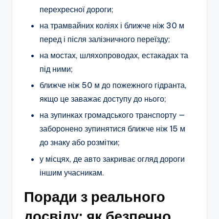
перехресної дороги;
на трамвайних коліях і ближче ніж 30 м
перед і після залізничного переїзду;
на мостах, шляхопроводах, естакадах та
під ними;
ближче ніж 50 м до пожежного гідранта,
якщо це заважає доступу до нього;
на зупинках громадського транспорту —
заборонено зупинятися ближче ніж 15 м
до знаку або розмітки;
у місцях, де авто закриває огляд дороги
іншим учасникам.
Поради з реального
досвіду: як безпечно