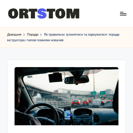
Домашня
Поради
Як правильно зупинятися та паркуватися: поради
інструктора і типові помилки новачків