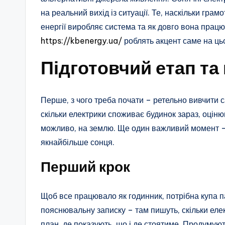
на реальний вихід із ситуації. Те, наскільки гра
енергії виробляє система та як довго вона прац
https://kbenergy.ua/
роблять акцент саме на цьо
Підготовчий етап та
Перше, з чого треба почати – ретельно вивчити с
скільки електрики споживає будинок зараз, оціню
можливо, на землю. Ще один важливий момент – 
якнайбільше сонця.
Перший крок
Щоб все працювало як годинник, потрібна купа па
пояснювальну записку – там пишуть, скільки елек
план, де показують, що і де стоятиме. Продумуют