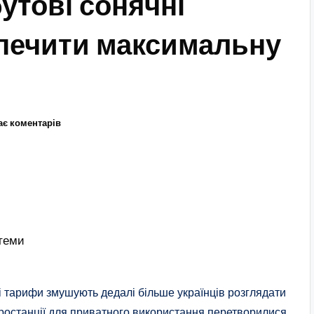
утові сонячні
зпечити максимальну
ає коментарів
стеми
чі тарифи змушують дедалі більше українців розглядати
ростанції для приватного використання перетворилися