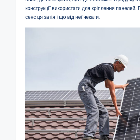
конструкції використати для кріплення панелей. Пі
сенс ця затія і що від неї чекати.