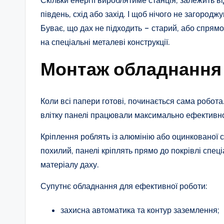
Скільки енергії вироблятиме станція, залежить від
південь, схід або захід. І щоб нічого не загороджу
Буває, що дах не підходить – старий, або спрямо
на спеціальні металеві конструкції.
Монтаж обладнання 
Коли всі папери готові, починається сама робота
влітку панелі працювали максимально ефективн
Кріплення роблять із алюмінію або оцинкованої с
похилий, панелі кріплять прямо до покрівлі спец
матеріалу даху.
Супутнє обладнання для ефективної роботи:
захисна автоматика та контур заземлення;