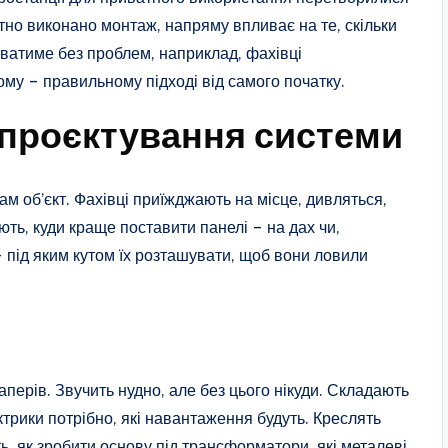
мотно виконано монтаж, напряму впливає на те, скільки
юватиме без проблем, наприклад, фахівці
му – правильному підході від самого початку.
 проєктування системи
ам об’єкт. Фахівці приїжджають на місце, дивляться,
ють, куди краще поставити панелі – на дах чи,
під яким кутом їх розташувати, щоб вони ловили
перів. Звучить нудно, але без цього нікуди. Складають
трики потрібно, які навантаження будуть. Креслять
ь, як зробити основу під трансформатори, які металеві