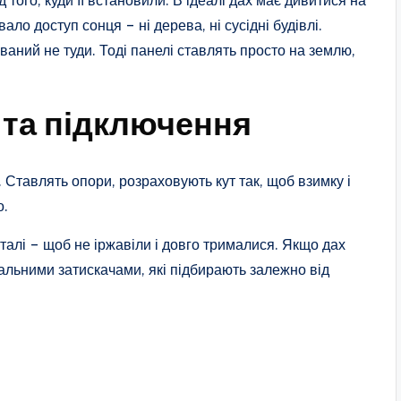
 того, куди її встановили. В ідеалі дах має дивитися на
вало доступ сонця – ні дерева, ні сусідні будівлі.
ваний не туди. Тоді панелі ставлять просто на землю,
та підключення
. Ставлять опори, розраховують кут так, щоб взимку і
о.
талі – щоб не іржавіли і довго трималися. Якщо дах
іальними затискачами, які підбирають залежно від