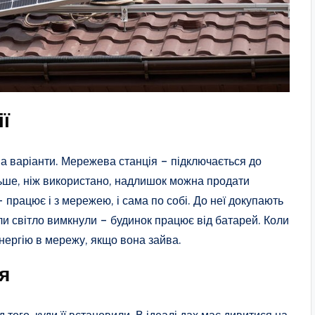
ї
а варіанти. Мережева станція – підключається до
льше, ніж використано, надлишок можна продати
працює і з мережею, і сама по собі. До неї докупають
ли світло вимкнули – будинок працює від батарей. Коли
нергію в мережу, якщо вона зайва.
я