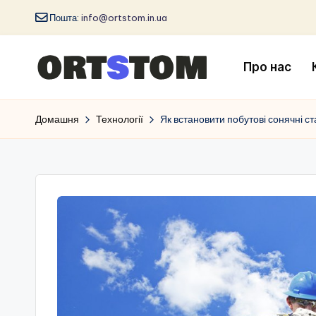
Пошта:
info@ortstom.in.ua
Про нас
Домашня
Технології
Як встановити побутові сонячні с