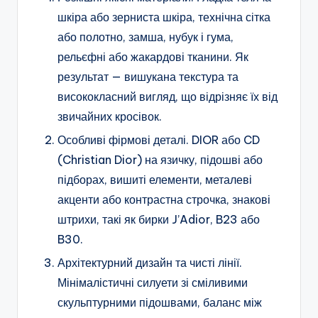
шкіра або зерниста шкіра, технічна сітка
або полотно, замша, нубук і гума,
рельєфні або жакардові тканини. Як
результат — вишукана текстура та
висококласний вигляд, що відрізняє їх від
звичайних кросівок.
Особливі фірмові деталі. DIOR або CD
(Christian Dior) на язичку, підошві або
підборах, вишиті елементи, металеві
акценти або контрастна строчка, знакові
штрихи, такі як бирки J’Adior, B23 або
B30.
Архітектурний дизайн та чисті лінії.
Мінімалістичні силуети зі сміливими
скульптурними підошвами, баланс між