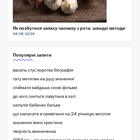
Як позбутися запаху часнику з рота: швидкі методи
06.08.2026
Популярні запити
василь стус коротка біографія
тату метелик на руці значення
спіймати кайдаша схожі фільми
до чого сниться павутина в хаті
наталія бабенко батьки
що написати в привітанні на 24 річницю весілля
значення імені христина
творчість винниченка