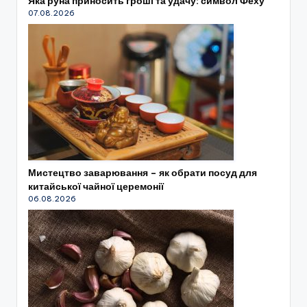
Яка руна приносить гроші та удачу: символ Феху
07.08.2026
Мистецтво заварювання – як обрати посуд для
китайської чайної церемонії
06.08.2026