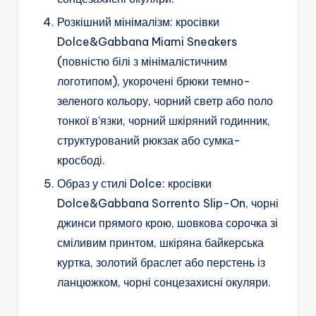
Розкішний мінімалізм: кросівки
Dolce&Gabbana Miami Sneakers
(повністю білі з мінімалістичним
логотипом), укорочені брюки темно-
зеленого кольору, чорний светр або поло
тонкої в’язки, чорний шкіряний годинник,
структурований рюкзак або сумка-
кросбоді.
Образ у стилі Dolce: кросівки
Dolce&Gabbana Sorrento Slip-On, чорні
джинси прямого крою, шовкова сорочка зі
сміливим принтом, шкіряна байкерська
куртка, золотий браслет або перстень із
ланцюжком, чорні сонцезахисні окуляри.