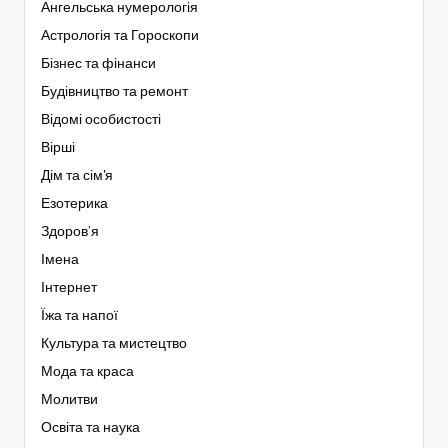
Ангельська нумерологія
Астрологія та Гороскопи
Бізнес та фінанси
Будівництво та ремонт
Відомі особистості
Вірші
Дім та сім'я
Езотерика
Здоров’я
Імена
Інтернет
Їжа та напої
Культура та мистецтво
Мода та краса
Молитви
Освіта та наука