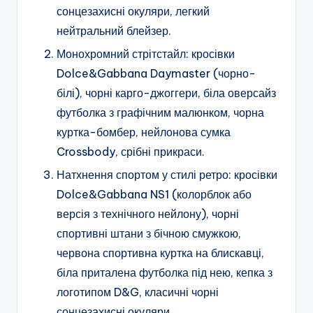
сонцезахисні окуляри, легкий
нейтральний блейзер.
Монохромний стрітстайл: кросівки
Dolce&Gabbana Daymaster (чорно-
білі), чорні карго-джоггери, біла оверсайз
футболка з графічним малюнком, чорна
куртка-бомбер, нейлонова сумка
Crossbody, срібні прикраси.
Натхнення спортом у стилі ретро: кросівки
Dolce&Gabbana NS1 (колорблок або
версія з технічного нейлону), чорні
спортивні штани з бічною смужкою,
червона спортивна куртка на блискавці,
біла приталена футболка під нею, кепка з
логотипом D&G, класичні чорні
сонцезахисні окуляри.