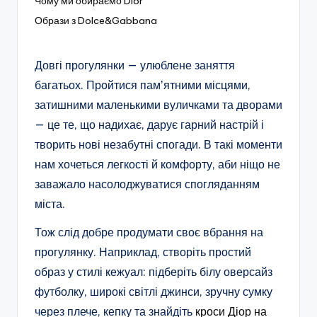
Чому ми обираємо Dior
Образи з Dolce&Gabbana
Довгі прогулянки — улюблене заняття
багатьох. Пройтися памʼятними місцями,
затишними маленькими вуличками та дворами
— це те, що надихає, дарує гарний настрій і
творить нові незабутні спогади. В такі моменти
нам хочеться легкості й комфорту, аби ніщо не
заважало насолоджуватися спогляданням
міста.
Тож слід добре продумати своє вбрання на
прогулянку. Наприклад, створіть простий
образ у стилі кежуал: підберіть білу оверсайз
футболку, широкі світлі джинси, зручну сумку
через плече, кепку та знайдіть
кроси Діор на