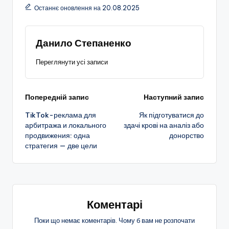
Останнє оновлення на 20.08.2025
Данило Степаненко
Переглянути усі записи
Навігація
Попередній запис
Наступний запис
TikTok-реклама для
Як підготуватися до
по
арбитража и локального
здачі крові на аналіз або
продвижения: одна
донорство
запису
стратегия — две цели
Коментарі
Поки що немає коментарів. Чому б вам не розпочати