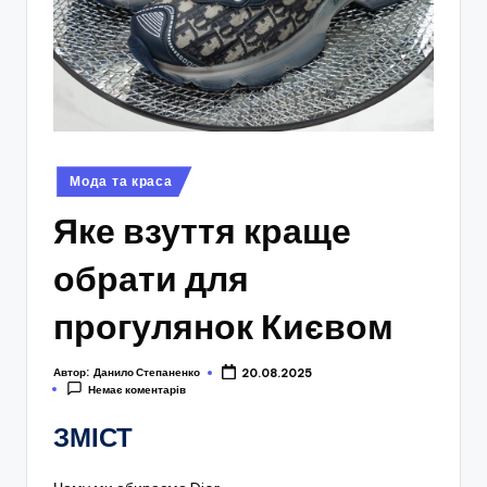
Опубліковано
Мода та краса
у
Яке взуття краще
обрати для
прогулянок Києвом
Автор:
Данило Степаненко
20.08.2025
Немає коментарів
ЗМІСТ