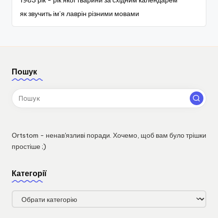
1983 рік - рік якої тварини за східним календарем
як звучить ім’я лаврін різними мовами
Пошук
Ortstom - ненав'язливі поради. Хочемо, щоб вам було трішки
простіше ;)
Категорії
Категорії