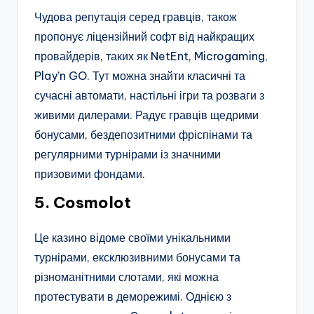
Чудова репутація серед гравців, також
пропонує ліцензійний софт від найкращих
провайдерів, таких як NetEnt, Microgaming,
Play’n GO. Тут можна знайти класичні та
сучасні автомати, настільні ігри та розваги з
живими дилерами. Радує гравців щедрими
бонусами, бездепозитними фріспінами та
регулярними турнірами із значними
призовими фондами.
5. Cosmolot
Це казино відоме своїми унікальними
турнірами, ексклюзивними бонусами та
різноманітними слотами, які можна
протестувати в деморежимі. Однією з