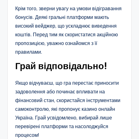
Крім того, зверни увагу на умови відігравання
бонусів. Деякі гральні платформи мають
високий вейджер, що ускладнює виведення
коштів. Перед тим як скористатися акційною
пропозицією, уважно ознайомся з її
правилами.
Грай відповідально!
Якщо відчуваєш, що гра перестає приносити
задоволення або починає впливати на
фінансовий стан, скористайся інструментами
самоконтролю, які пропонує казино онлайн
Україна. Грай усвідомлено, вибирай лише
перевірені платформи та насолоджуйся
процесом!