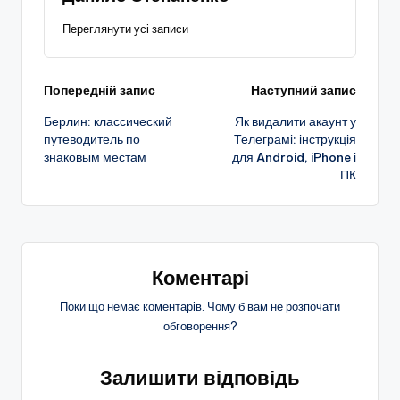
Переглянути усі записи
Навігація
Попередній запис
Наступний запис
Берлин: классический
Як видалити акаунт у
по
путеводитель по
Телеграмі: інструкція
знаковым местам
для Android, iPhone і
запису
ПК
Коментарі
Поки що немає коментарів. Чому б вам не розпочати
обговорення?
Залишити відповідь