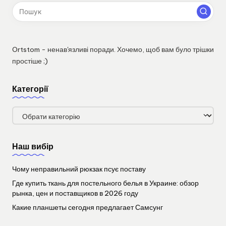
Ortstom - ненав'язливі поради. Хочемо, щоб вам було трішки
простіше ;)
Категорії
Категорії
Наш вибір
Чому неправильний рюкзак псує поставу
Где купить ткань для постельного белья в Украине: обзор
рынка, цен и поставщиков в 2026 году
Какие планшеты сегодня предлагает Самсунг