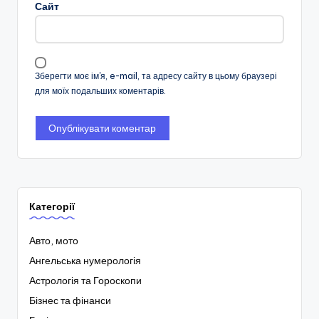
Сайт
Зберегти моє ім'я, e-mail, та адресу сайту в цьому браузері
для моїх подальших коментарів.
Категорії
Авто, мото
Ангельська нумерологія
Астрологія та Гороскопи
Бізнес та фінанси