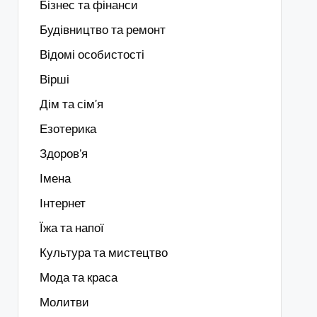
Бізнес та фінанси
Будівництво та ремонт
Відомі особистості
Вірші
Дім та сім'я
Езотерика
Здоров’я
Імена
Інтернет
Їжа та напої
Культура та мистецтво
Мода та краса
Молитви