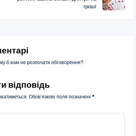
гроші
ентарі
му б вам не розпочати обговорення?
и відповідь
ватиметься.
Обов’язкові поля позначені
*