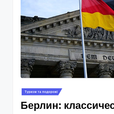
Опубліковано
Туризм та подорожі
у
Берлин: классиче