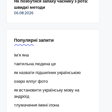
Як позбутися запаху часнику з рота:
швидкі методи
06.08.2026
Популярні запити
ім'я яна
тактильна людина це
як назвати підшипник українською
озеро ялпуг фото
як встановити українську мову на
андроїд
тлумачення імені ілона