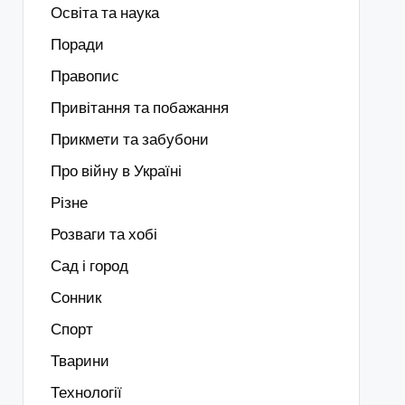
Освіта та наука
Поради
Правопис
Привітання та побажання
Прикмети та забубони
Про війну в Україні
Різне
Розваги та хобі
Сад і город
Сонник
Спорт
Тварини
Технології