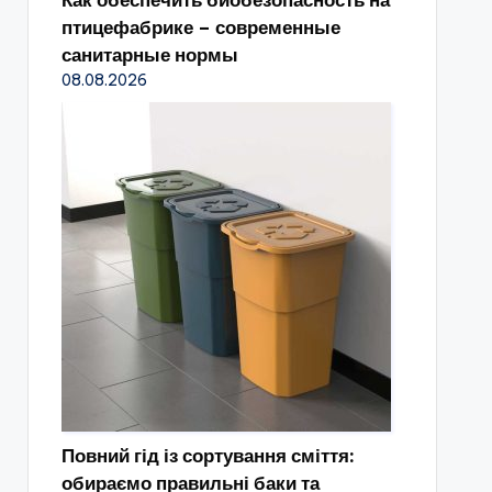
Как обеспечить биобезопасность на
птицефабрике – современные
санитарные нормы
08.08.2026
Повний гід із сортування сміття:
обираємо правильні баки та