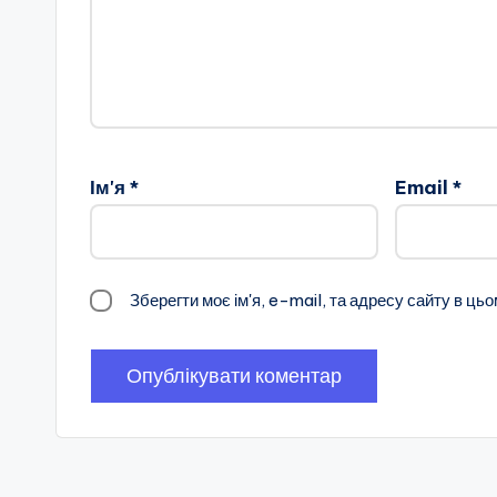
Ім'я
*
Email
*
Зберегти моє ім'я, e-mail, та адресу сайту в ць