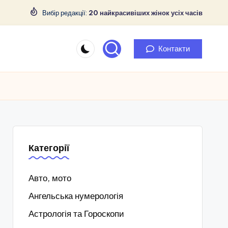
Вибір редакції:
20 найкрасивіших жінок усіх часів
Контакти
Категорії
Авто, мото
Ангельська нумерологія
Астрологія та Гороскопи