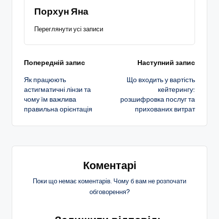
Порхун Яна
Переглянути усі записи
Навігація
Попередній запис
Наступний запис
Як працюють
Що входить у вартість
по
астигматичні лінзи та
кейтерингу:
чому їм важлива
розшифровка послуг та
запису
правильна орієнтація
прихованих витрат
Коментарі
Поки що немає коментарів. Чому б вам не розпочати
обговорення?