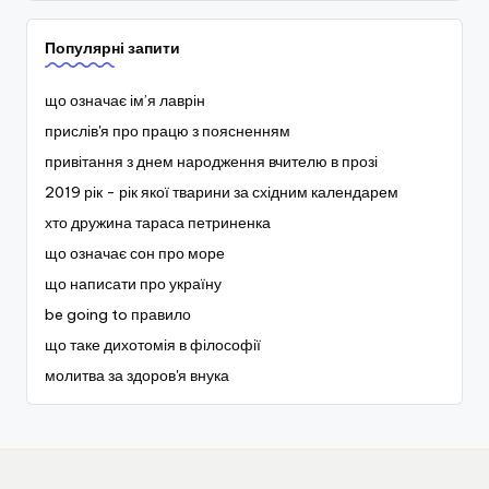
Популярні запити
що означає ім’я лаврін
прислів'я про працю з поясненням
привітання з днем народження вчителю в прозі
2019 рік - рік якої тварини за східним календарем
хто дружина тараса петриненка
що означає сон про море
що написати про україну
be going to правило
що таке дихотомія в філософії
молитва за здоров'я внука