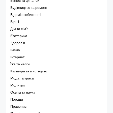
Бізнес та фінанси
Будівництво та ремонт
Відомі особистості
Вірші
Дім та сім'я
Езотерика
Здоров’я
Імена
Інтернет
Їжа та напої
Культура та мистецтво
Мода та краса
Молитви
Освіта та наука
Поради
Правопис