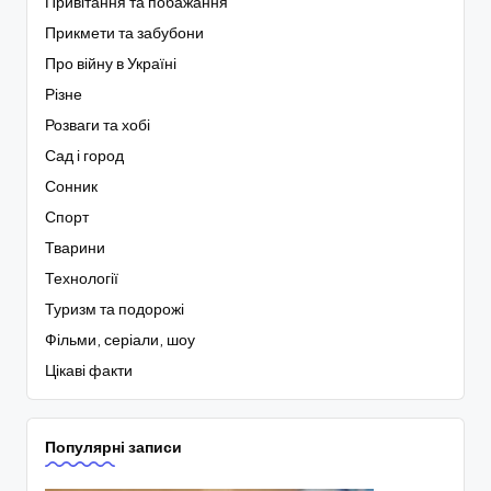
Привітання та побажання
Прикмети та забубони
Про війну в Україні
Різне
Розваги та хобі
Сад і город
Сонник
Спорт
Тварини
Технології
Туризм та подорожі
Фільми, серіали, шоу
Цікаві факти
Популярні записи