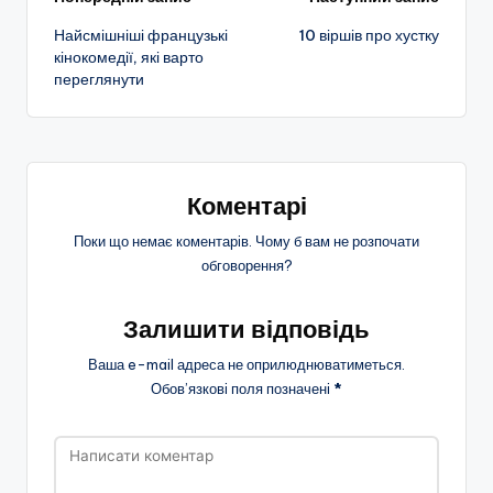
Навігація
Найсмішніші французькі
10 віршів про хустку
по
кінокомедії, які варто
переглянути
запису
Коментарі
Поки що немає коментарів. Чому б вам не розпочати
обговорення?
Залишити відповідь
Ваша e-mail адреса не оприлюднюватиметься.
Обов’язкові поля позначені
*