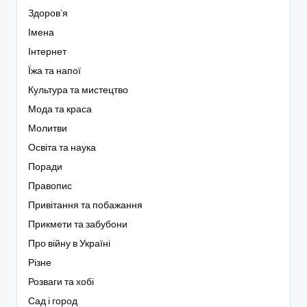
Здоров’я
Імена
Інтернет
Їжа та напої
Культура та мистецтво
Мода та краса
Молитви
Освіта та наука
Поради
Правопис
Привітання та побажання
Прикмети та забубони
Про війну в Україні
Різне
Розваги та хобі
Сад і город