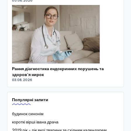
05.08.2026
Рання діагностика ендокринних порушень та
здоров’я нирок
03.08.2026
Популярні запити
будинок синонім
короткі вірші івана драча
2019 рік - рік якої тварини за східним календарем