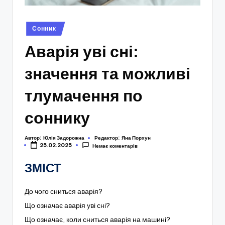
Опубліковано
Сонник
у
Аварія уві сні:
значення та можливі
тлумачення по
соннику
Автор:
Юлія Задорожна
Редактор:
Яна Порхун
25.02.2025
Немає коментарів
ЗМІСТ
До чого сниться аварія?
Що означає аварія уві сні?
Що означає, коли сниться аварія на машині?