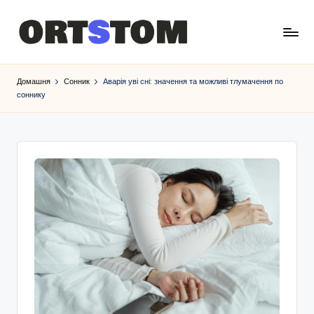
Домашня
Сонник
Аварія уві сні: значення та можливі тлумачення по
соннику