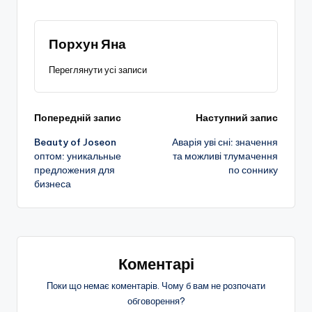
Порхун Яна
Переглянути усі записи
Навігація
Попередній запис
Наступний запис
Beauty of Joseon
Аварія уві сні: значення
по
оптом: уникальные
та можливі тлумачення
предложения для
по соннику
запису
бизнеса
Коментарі
Поки що немає коментарів. Чому б вам не розпочати
обговорення?