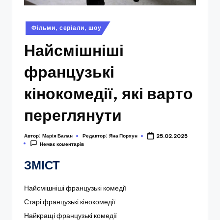
Опубліковано
Фільми, серіали, шоу
у
Найсмішніші
французькі
кінокомедії, які варто
переглянути
Автор:
Марія Балан
Редактор:
Яна Порхун
25.02.2025
Немає коментарів
ЗМІСТ
Найсмішніші французькі комедії
Старі французькі кінокомедії
Найкращі французькі комедії