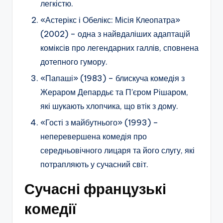
легкістю.
«Астерікс і Обелікс: Місія Клеопатра»
(2002) – одна з найвдаліших адаптацій
коміксів про легендарних галлів, сповнена
дотепного гумору.
«Папаші» (1983) – блискуча комедія з
Жераром Депардьє та П’єром Рішаром,
які шукають хлопчика, що втік з дому.
«Гості з майбутнього» (1993) –
неперевершена комедія про
середньовічного лицаря та його слугу, які
потрапляють у сучасний світ.
Сучасні французькі
комедії