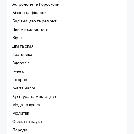
Астрологія та Гороскопи
Бізнес та фінанси
Будівництво та ремонт
Відомі особистості
Вірші
Дім та сім'я
Езотерика
Здоров’я
Імена
Інтернет
Їжа та напої
Культура та мистецтво
Мода та краса
Молитви
Освіта та наука
Поради