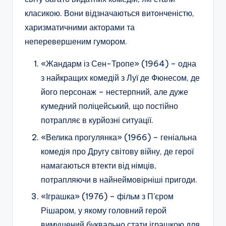
класикою. Вони відзначаються витонченістю,
харизматичними акторами та
неперевершеним гумором.
«Жандарм із Сен-Тропе» (1964) – одна
з найкращих комедій з Луї де Фюнесом, де
його персонаж – нестерпний, але дуже
кумедний поліцейський, що постійно
потрапляє в курйозні ситуації.
«Велика прогулянка» (1966) – геніальна
комедія про Другу світову війну, де герої
намагаються втекти від німців,
потрапляючи в найнеймовірніші пригоди.
«Іграшка» (1976) – фільм з П’єром
Рішаром, у якому головний герой
вимушений буквально стати іграшкою для