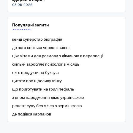
03.08.2026
Популярні запити
кенді суперстар біографія
до чого сняться червоні вишні
цікаві теми для розмови з дівчиною в переписці
скільки заробляє психолог в місяць
які є продукти на букву а
цитати про щасливу жінку
що приготувати на грилі тефаль
з днем народження діме українською
рецепт супу без м'яса з вермішеллю
де подівся карпачов