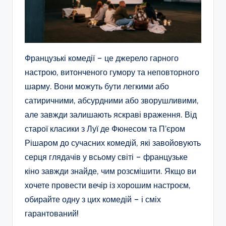
Французькі комедії – це джерело гарного
настрою, витонченого гумору та неповторного
шарму. Вони можуть бути легкими або
сатиричними, абсурдними або зворушливими,
але завжди залишають яскраві враження. Від
старої класики з Луї де Фюнесом та П’єром
Рішаром до сучасних комедій, які завойовують
серця глядачів у всьому світі – французьке
кіно завжди знайде, чим розсмішити. Якщо ви
хочете провести вечір із хорошим настроєм,
обирайте одну з цих комедій – і сміх
гарантований!