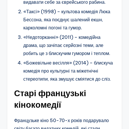
видавати себе за єврейського рабина.
«Таксі» (1998) – культова комедія Люка
Бессона, яка поєднує шалений екшн,
карколомні погоні та гумор.
«Недоторканні» (2011) – комедійна
драма, що зачіпає серйозні теми, але
робить це з блискучим гумором і теплом.
«Божевільне весілля» (2014) – блискуча
комедія про культурні та міжетнічні
стереотипи, яка змушує сміятися до сліз.
Старі французькі
кінокомедії
Французьке кіно 50-70-х років подарувало
світу багато видатних комедій, які стали