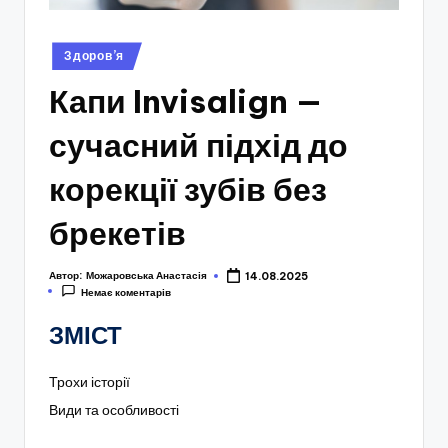
Опубліковано
Здоров’я
у
Капи Invisalign —
сучасний підхід до
корекції зубів без
брекетів
Автор:
Можаровська Анастасія
14.08.2025
Немає коментарів
ЗМІСТ
Трохи історії
Види та особливості