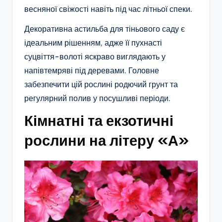
весняної свіжості навіть під час літньої спеки.
Декоративна астильба для тіньового саду є
ідеальним рішенням, адже її пухнасті
суцвіття-волоті яскраво виглядають у
напівтемряві під деревами. Головне
забезпечити цій рослині родючий грунт та
регулярний полив у посушливі періоди.
Кімнатні та екзотичні
рослини на літеру «А»