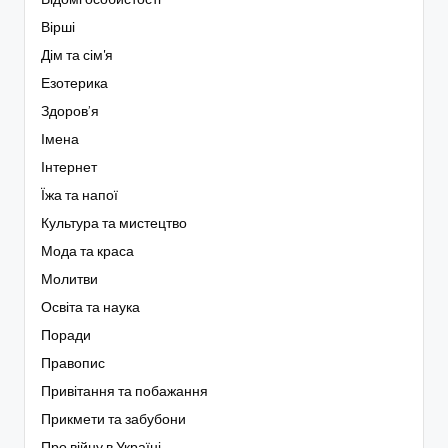
Вірші
Дім та сім'я
Езотерика
Здоров’я
Імена
Інтернет
Їжа та напої
Культура та мистецтво
Мода та краса
Молитви
Освіта та наука
Поради
Правопис
Привітання та побажання
Прикмети та забубони
Про війну в Україні