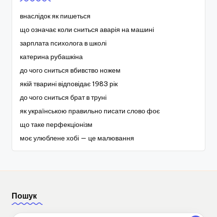
внаслідок як пишеться
що означає коли сниться аварія на машині
зарплата психолога в школі
катерина рубашкіна
до чого сниться вбивство ножем
якій тварині відповідає 1983 рік
до чого сниться брат в труні
як українською правильно писати слово фоє
що таке перфекціонізм
моє улюблене хобі — це малювання
Пошук