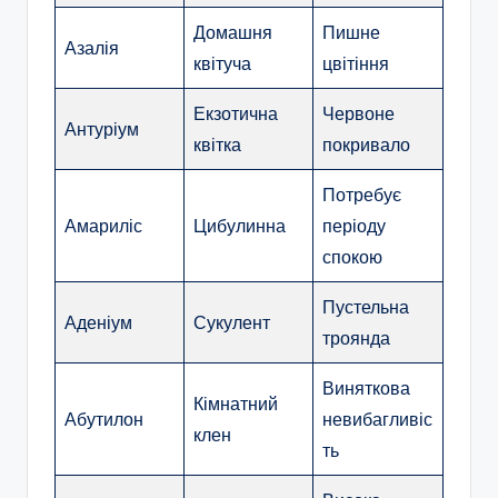
Домашня
Пишне
Азалія
квітуча
цвітіння
Екзотична
Червоне
Антуріум
квітка
покривало
Потребує
Амариліс
Цибулинна
періоду
спокою
Пустельна
Аденіум
Сукулент
троянда
Виняткова
Кімнатний
Абутилон
невибагливіс
клен
ть