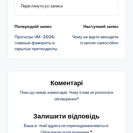
Переглянути усі записи
Навігація
Попередній запис
Наступний запис
Прогнозы ЧМ-2026:
Чому не варто виходити
по
главные фавориты и
із запою самостійно
скрытые претенденты
запису
Коментарі
Поки що немає коментарів. Чому б вам не розпочати
обговорення?
Залишити відповідь
Ваша e-mail адреса не оприлюднюватиметься.
Обов’язкові поля позначені
*