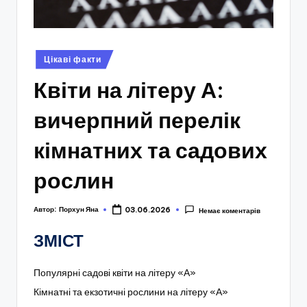
Опубліковано
Цікаві факти
у
Квіти на літеру А:
вичерпний перелік
кімнатних та садових
рослин
Автор:
Порхун Яна
03.06.2026
Немає коментарів
ЗМІСТ
Популярні садові квіти на літеру «А»
Кімнатні та екзотичні рослини на літеру «А»