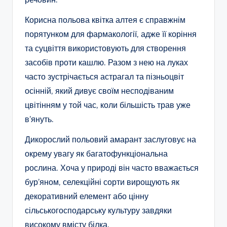
Корисна польова квітка алтея є справжнім
порятунком для фармакології, адже її коріння
та суцвіття використовують для створення
засобів проти кашлю. Разом з нею на луках
часто зустрічається астрагал та пізньоцвіт
осінній, який дивує своїм несподіваним
цвітінням у той час, коли більшість трав уже
в’януть.
Дикорослий польовий амарант заслуговує на
окрему увагу як багатофункціональна
рослина. Хоча у природі він часто вважається
бур’яном, селекційні сорти вирощують як
декоративний елемент або цінну
сільськогосподарську культуру завдяки
високому вмісту білка.