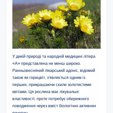
У дикій природі та народній медицині літера
«А» представлена не менш широко.
Ранньовесняний лікарський адоніс, відомий
також як горицвіт, з’являється одним із
перших, прикрашаючи схили золотистими
квітами. Ця рослина має лікувальні
властивості, проте потребує обережного
поводження через вміст біологічно активних
речовин.