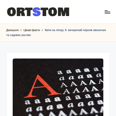
Домашня
Цікаві факти
Квіти на літеру А: вичерпний перелік кімнатних
та садових рослин