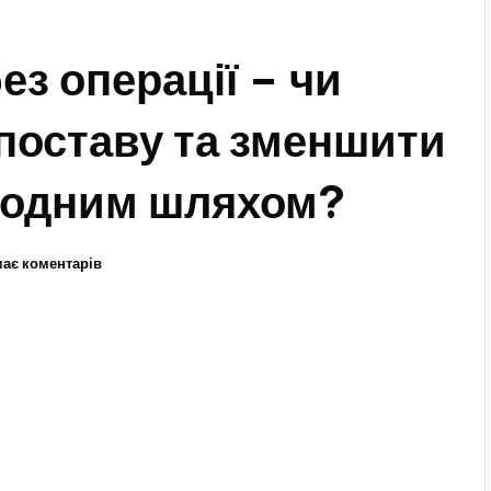
ез операції – чи
поставу та зменшити
родним шляхом?
ає коментарів