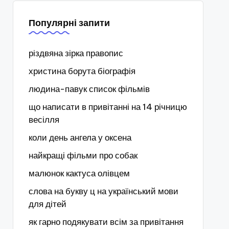
Популярні запити
різдвяна зірка правопис
христина борута біографія
людина-павук список фільмів
що написати в привітанні на 14 річницю
весілля
коли день ангела у оксена
найкращі фільми про собак
малюнок кактуса олівцем
слова на букву ц на український мови
для дітей
як гарно подякувати всім за привітання