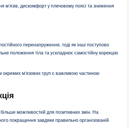
я м’язів, дискомфорт у плечовому поясі та зниження
 постійного перенапруження, тоді як інші поступово
ьне положення тіла та ускладнює самостійну корекцію
м окремих м’язових груп є важливою частиною
кція
 більше можливостей для позитивних змін. На
тного покращення завдяки правильно організованій