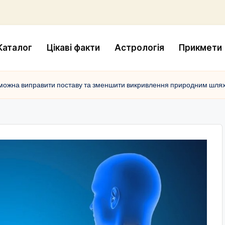
Каталог
Цікаві факти
Астрологія
Прикмети
чи можна виправити поставу та зменшити викривлення природним шля