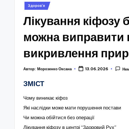
Опубліковано
Здоров’я
у
Лікування кіфозу б
можна виправити 
викривлення при
Автор:
Морозенко Оксана
13.06.2026
Нем
ЗМІСТ
Чому виникає кіфоз
Які наслідки може мати порушення постави
Чи можна обійтися без операції
Лікування кіфозу в центрі “Здоровий Рух”