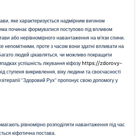
ави, яке характеризується надмірним вигином
блема починає формуватися поступово під впливом
тави або нерівномірного навантаження на м’язи спини.
е непомітними, проте з часом вони здатні впливати на
 Багато людей цікавляться, чи можливо покращити
випадках успішність лікування кіфозу
https://zdorovy-
від ступеня викривлення, віку людини та своєчасності
езітерапії “Здоровий Рух” пропонує свою допомогу у
помагають рівномірно розподіляти навантаження під час
ється кіфотична постава.