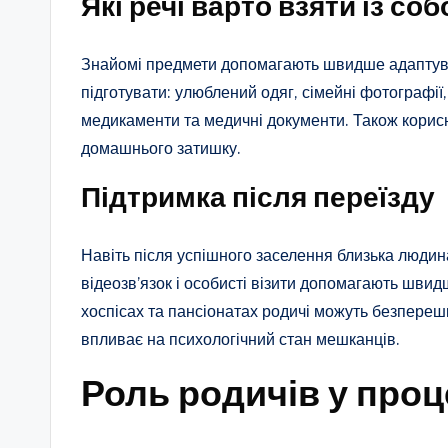
Які речі варто взяти із со
Знайомі предмети допомагають швидше адаптув
підготувати: улюблений одяг, сімейні фотографії, 
медикаменти та медичні документи. Також корисно
домашнього затишку.
Підтримка після переїзду
Навіть після успішного заселення близька людина
відеозв’язок і особисті візити допомагають швид
хоспісах та пансіонатах родичі можуть безпереш
впливає на психологічний стан мешканців.
Роль родичів у проце