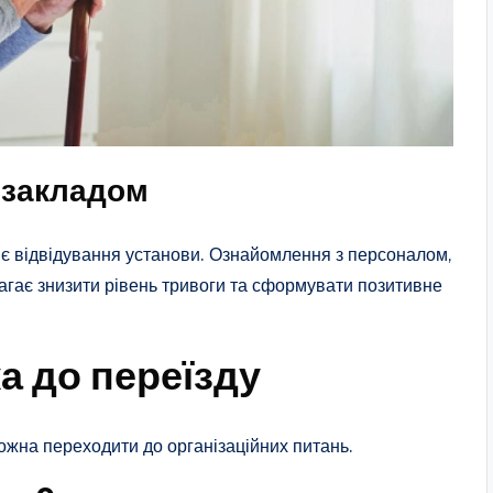
 закладом
нє відвідування установи. Ознайомлення з персоналом,
гає знизити рівень тривоги та сформувати позитивне
а до переїзду
можна переходити до організаційних питань.