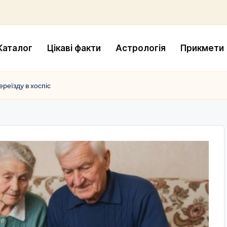
Каталог
Цікаві факти
Астрологія
Прикмети
ереїзду в хоспіс