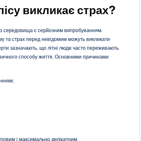
пісу викликає страх?
ого середовища є серйозним випробуванням.
ому та страх перед невідомим можуть викликати
ерти зазначають, що літні люди часто переживають
 звичного способу життя. Основними причинами
енням;
уповим і максимально делікатним.