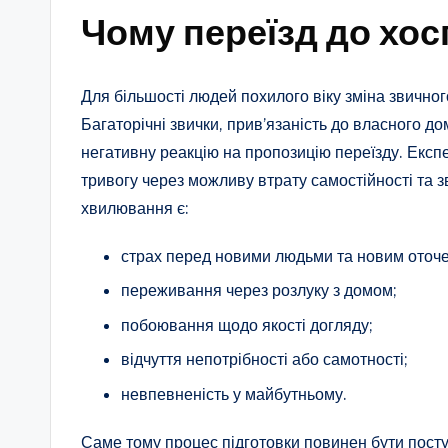
Чому переїзд до хос
Для більшості людей похилого віку зміна звичн
Багаторічні звички, прив’язаність до власного д
негативну реакцію на пропозицію переїзду. Експ
тривогу через можливу втрату самостійності та
хвилювання є:
страх перед новими людьми та новим оточ
переживання через розлуку з домом;
побоювання щодо якості догляду;
відчуття непотрібності або самотності;
невпевненість у майбутньому.
Саме тому процес підготовки повинен бути пост