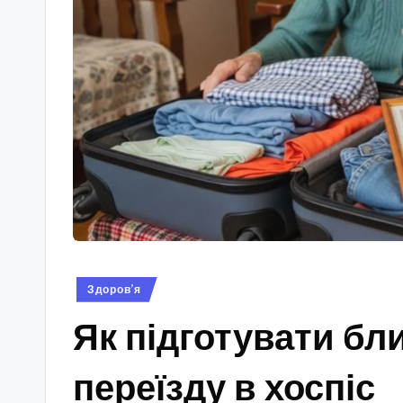
Опубліковано
Здоров’я
у
Як підготувати бл
переїзду в хоспіс