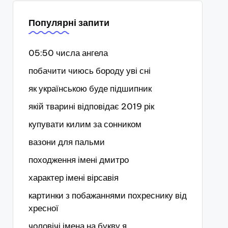
Популярні запити
05:50 числа ангела
побачити чиюсь бороду уві сні
як українською буде підшипник
якій тварині відповідає 2019 рік
купувати килим за сонником
вазони для пальми
походження імені дмитро
характер імені вірсавія
картинки з побажаннями похреснику від
хресної
чоловічі імена на букву я