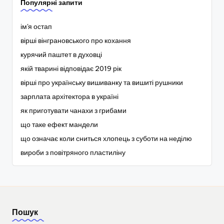
Популярні запити
ім'я остап
вірші вінграновського про кохання
курячий паштет в духовці
якій тварині відповідає 2019 рік
вірші про українську вишиванку та вишиті рушники
зарплата архітектора в україні
як приготувати чанахи з грибами
що таке ефект мандели
що означає коли сниться хлопець з суботи на неділю
вироби з повітряного пластиліну
Пошук