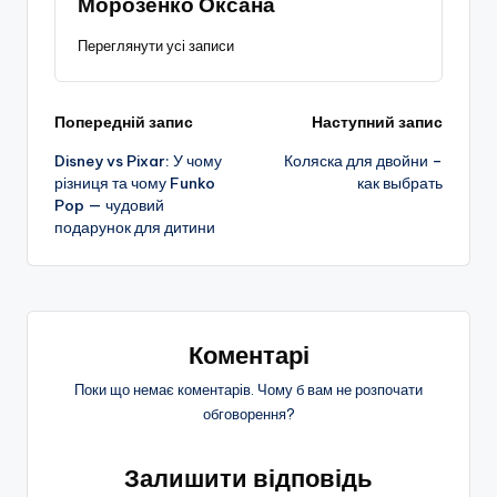
Морозенко Оксана
Переглянути усі записи
Навігація
Попередній запис
Наступний запис
Disney vs Pixar: У чому
Коляска для двойни –
по
різниця та чому Funko
как выбрать
Pop — чудовий
запису
подарунок для дитини
Коментарі
Поки що немає коментарів. Чому б вам не розпочати
обговорення?
Залишити відповідь