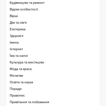
Будівництво та ремонт
Відомі особистості
Вірші
Дім та сім'я
Езотерика
Здоров’я
Імена
Інтернет
Їжа та напої
Культура та мистецтво
Мода та краса
Молитви
Освіта та наука
Поради
Правопис
Привітання та побажання