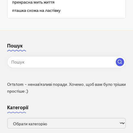
прекрасна мить життя
пташка схожа на ластівку
Пошук
Ortstom - ненав'язливі поради. Хочемо, щоб вам було трішки
простіше ;)
Категорії
Категорії