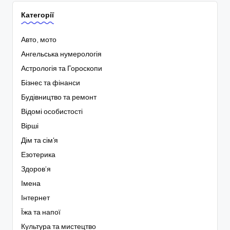
Категорії
Авто, мото
Ангельська нумерологія
Астрологія та Гороскопи
Бізнес та фінанси
Будівництво та ремонт
Відомі особистості
Вірші
Дім та сім'я
Езотерика
Здоров’я
Імена
Інтернет
Їжа та напої
Культура та мистецтво