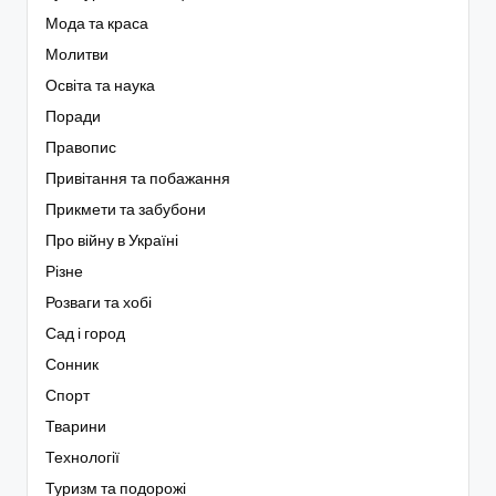
Мода та краса
Молитви
Освіта та наука
Поради
Правопис
Привітання та побажання
Прикмети та забубони
Про війну в Україні
Різне
Розваги та хобі
Сад і город
Сонник
Спорт
Тварини
Технології
Туризм та подорожі