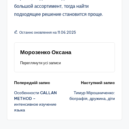
большой ассортимент, тогда найти
подходящее решение становится проще.
Останнє оновлення на 11.06.2025
Морозенко Оксана
Переглянути усі записи
Навігація
Попередній запис
Наступний запис
Особенности CALLAN
Тимур Мірошниченко:
по
METHOD –
біографія, дружина, діти
интенсивное изучение
запису
языка