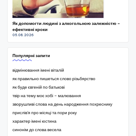
Як допомогти людині з алкогольною залежністю –
ефективні кроки
05.08.2026
Популярні запити
відмінювання імені віталій
як правильно пишеться слово різьбярство
як буде євгеній по батькові
твір на тему моє хобі – малювання
зворушливі слова на день народження похреснику
прислів'я про місяці та пори року
характер імені юстина
синонім до слова весела