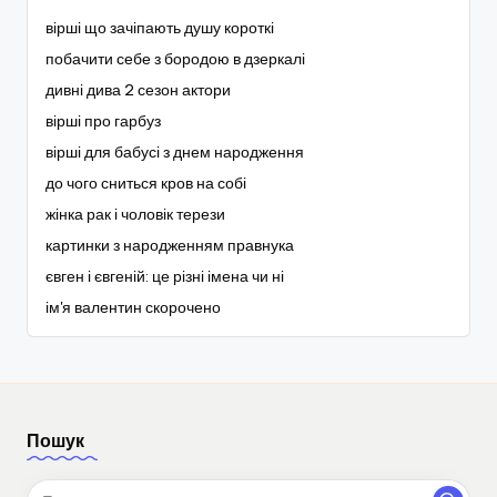
вірші що зачіпають душу короткі
побачити себе з бородою в дзеркалі
дивні дива 2 сезон актори
вірші про гарбуз
вірші для бабусі з днем народження
до чого сниться кров на собі
жінка рак і чоловік терези
картинки з народженням правнука
євген і євгеній: це різні імена чи ні
ім'я валентин скорочено
Пошук