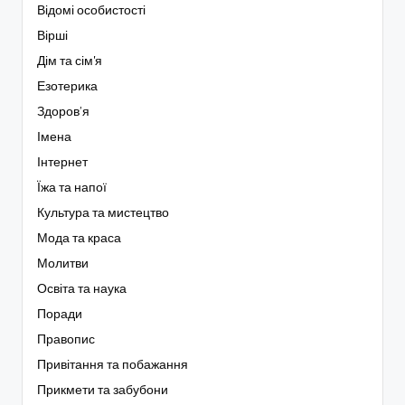
Відомі особистості
Вірші
Дім та сім'я
Езотерика
Здоров’я
Імена
Інтернет
Їжа та напої
Культура та мистецтво
Мода та краса
Молитви
Освіта та наука
Поради
Правопис
Привітання та побажання
Прикмети та забубони