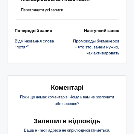
Переглянути усі записи
Навігація
Попередній запис
Наступний запис
Відмінювання слова
Промокоды букмекеров
по
“потяг”
– что это, зачем нужно,
как активировать
запису
Коментарі
Поки що немає коментарів. Чому б вам не розпочати
обговорення?
Залишити відповідь
Ваша e-mail адреса не оприлюднюватиметься.