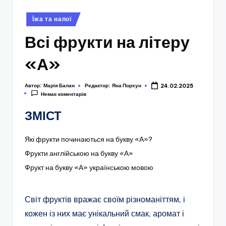
Опубліковано
Їжа та напої
у
Всі фрукти на літеру
«А»
Автор:
Марія Балан
Редактор:
Яна Порхун
24.02.2025
Немає коментарів
ЗМІСТ
Які фрукти починаються на букву «А»?
Фрукти англійською на букву «А»
Фрукт на букву «А» українською мовою
Світ фруктів вражає своїм різноманіттям, і
кожен із них має унікальний смак, аромат і