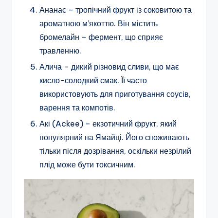
Ананас – тропічний фрукт із соковитою та
ароматною м’якоттю. Він містить
бромелайн – фермент, що сприяє
травленню.
Алича – дикий різновид сливи, що має
кисло-солодкий смак. Її часто
використовують для приготування соусів,
варення та компотів.
Акі (Ackee) – екзотичний фрукт, який
популярний на Ямайці. Його споживають
тільки після дозрівання, оскільки незрілий
плід може бути токсичним.