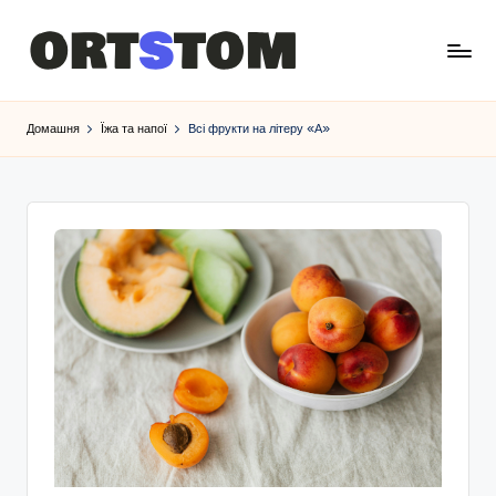
Домашня
Їжа та напої
Всі фрукти на літеру «А»