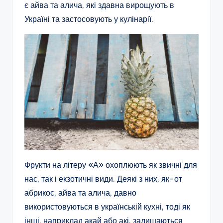
є айва та алича, які здавна вирощують в
Україні та застосовують у кулінарії.
Фрукти на літеру «А» охоплюють як звичні для
нас, так і екзотичні види. Деякі з них, як-от
абрикос, айва та алича, давно
використовуються в українській кухні, тоді як
інші, наприклад акай або акі, залишаються