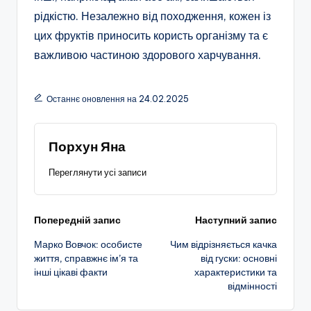
рідкістю. Незалежно від походження, кожен із
цих фруктів приносить користь організму та є
важливою частиною здорового харчування.
Останнє оновлення на 24.02.2025
Порхун Яна
Переглянути усі записи
Навігація
Попередній запис
Наступний запис
Марко Вовчок: особисте
Чим відрізняється качка
по
життя, справжнє ім’я та
від гуски: основні
інші цікаві факти
характеристики та
запису
відмінності