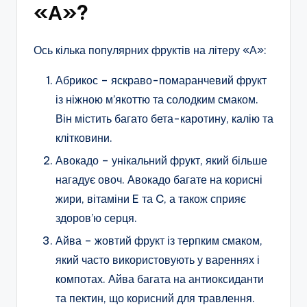
«А»?
Ось кілька популярних фруктів на літеру «А»:
Абрикос – яскраво-помаранчевий фрукт
із ніжною м’якоттю та солодким смаком.
Він містить багато бета-каротину, калію та
клітковини.
Авокадо – унікальний фрукт, який більше
нагадує овоч. Авокадо багате на корисні
жири, вітаміни E та C, а також сприяє
здоров’ю серця.
Айва – жовтий фрукт із терпким смаком,
який часто використовують у вареннях і
компотах. Айва багата на антиоксиданти
та пектин, що корисний для травлення.