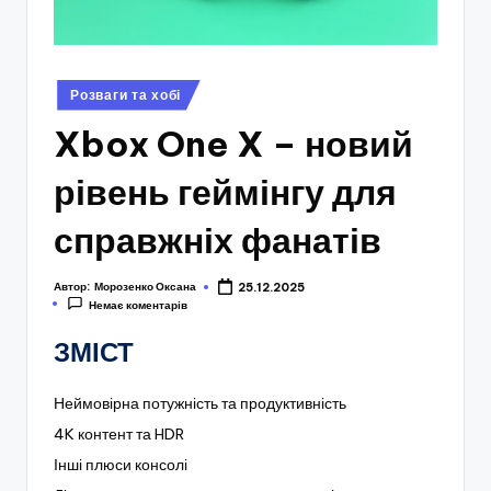
Опубліковано
Розваги та хобі
у
Xbox One X – новий
рівень геймінгу для
справжніх фанатів
Автор:
Морозенко Оксана
25.12.2025
Немає коментарів
ЗМІСТ
Неймовірна потужність та продуктивність
4K контент та HDR
Інші плюси консолі