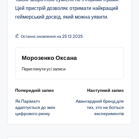
Цей пристрій дозволяє отримати найкращий
геймерський досвід, який можна уявити.
Останнє оновлення на 25.12.2025
Морозенко Оксана
Переглянути усі записи
Навігація
Попередній запис
Наступний запис
Як Паріматч
Авангардний бренд для
по
адаптується до змін
тих, хто не боїться
цифрового ринку
експериментів
запису