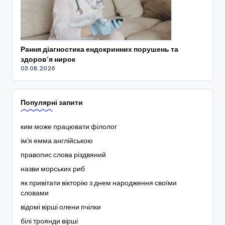
Рання діагностика ендокринних порушень та
здоров’я нирок
03.08.2026
Популярні запити
ким може працювати філолог
ім'я емма англійською
правопис слова різдвяний
назви морських риб
як привітати вікторію з днем народження своїми
словами
відомі вірші олени пчілки
білі троянди вірші