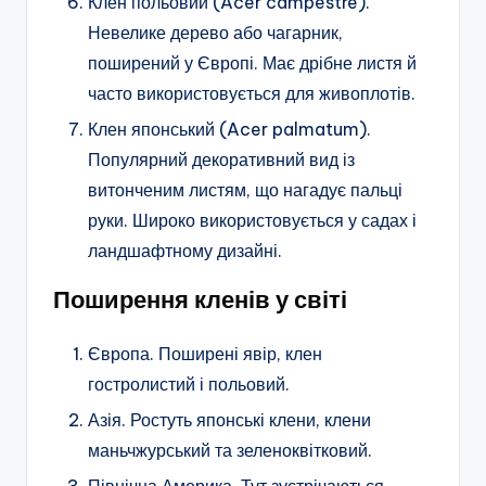
Клен польовий (Acer campestre).
Невелике дерево або чагарник,
поширений у Європі. Має дрібне листя й
часто використовується для живоплотів.
Клен японський (Acer palmatum).
Популярний декоративний вид із
витонченим листям, що нагадує пальці
руки. Широко використовується у садах і
ландшафтному дизайні.
Поширення кленів у світі
Європа. Поширені явір, клен
гостролистий і польовий.
Азія. Ростуть японські клени, клени
маньчжурський та зеленоквітковий.