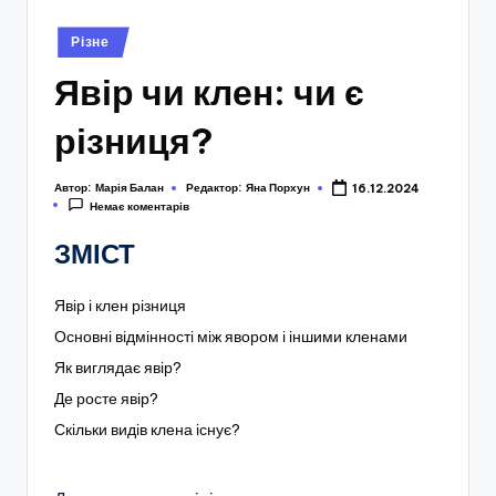
Опубліковано
Різне
у
Явір чи клен: чи є
різниця?
Автор:
Марія Балан
Редактор:
Яна Порхун
16.12.2024
Немає коментарів
ЗМІСТ
Явір і клен різниця
Основні відмінності між явором і іншими кленами
Як виглядає явір?
Де росте явір?
Скільки видів клена існує?