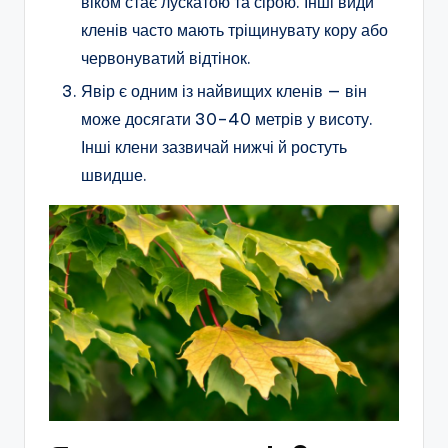
віком стає лускатою та сірою. Інші види
кленів часто мають тріщинувату кору або
червонуватий відтінок.
Явір є одним із найвищих кленів — він
може досягати 30–40 метрів у висоту.
Інші клени зазвичай нижчі й ростуть
швидше.