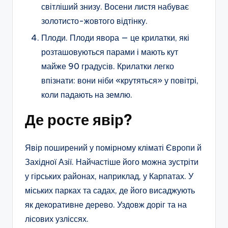
світліший знизу. Восени листя набуває
золотисто-жовтого відтінку.
Плоди. Плоди явора — це крилатки, які
розташовуються парами і мають кут
майже 90 градусів. Крилатки легко
впізнати: вони ніби «крутяться» у повітрі,
коли падають на землю.
Де росте явір?
Явір поширений у помірному кліматі Європи й
Західної Азії. Найчастіше його можна зустріти
у гірських районах, наприклад, у Карпатах. У
міських парках та садах, де його висаджують
як декоративне дерево. Уздовж доріг та на
лісових узліссях.