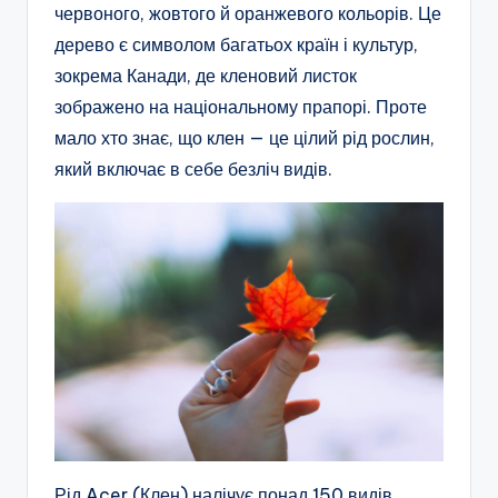
червоного, жовтого й оранжевого кольорів. Це
дерево є символом багатьох країн і культур,
зокрема Канади, де кленовий листок
зображено на національному прапорі. Проте
мало хто знає, що клен — це цілий рід рослин,
який включає в себе безліч видів.
Рід Acer (Клен) налічує понад 150 видів