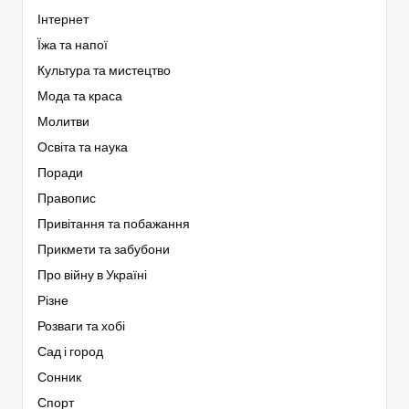
Інтернет
Їжа та напої
Культура та мистецтво
Мода та краса
Молитви
Освіта та наука
Поради
Правопис
Привітання та побажання
Прикмети та забубони
Про війну в Україні
Різне
Розваги та хобі
Сад і город
Сонник
Спорт