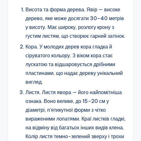
Висота та форма дерева. Явір — високе
дерево, яке може досягати 30–40 метрів
у висоту. Має широку, розлогу крону з
густим листям, що створює гарний затінок.
Кора. У молодих дерев кора гладка й
сіруватого кольору. З віком кора стає
лускатою та відшаровується дрібними
пластинами, що надає дереву унікальний
вигляд.
Листя. Листя явора — його найпомітніша
ознака. Воно велике, до 15–20 см у
діаметрі, п’ятикутної форми з чітко
вираженими лопатями. Краї листків гладкі,
на відміну від багатьох інших видів клена.
Колір листя темно-зелений зверху і трохи