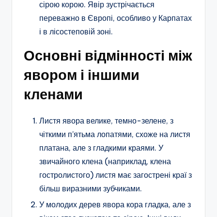
сірою корою. Явір зустрічається
переважно в Європі, особливо у Карпатах
і в лісостеповій зоні.
Основні відмінності між
явором і іншими
кленами
Листя явора велике, темно-зелене, з
чіткими п’ятьма лопатями, схоже на листя
платана, але з гладкими краями. У
звичайного клена (наприклад, клена
гостролистого) листя має загострені краї з
більш виразними зубчиками.
У молодих дерев явора кора гладка, але з