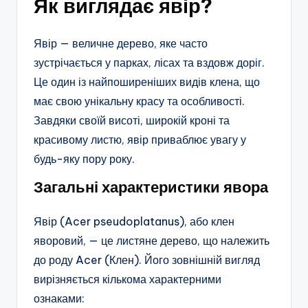
Як виглядає явір?
Явір — величне дерево, яке часто
зустрічається у парках, лісах та вздовж доріг.
Це один із найпоширеніших видів клена, що
має свою унікальну красу та особливості.
Завдяки своїй висоті, широкій кроні та
красивому листю, явір приваблює увагу у
будь-яку пору року.
Загальні характеристики явора
Явір (Acer pseudoplatanus), або клен
яворовий, — це листяне дерево, що належить
до роду Acer (Клен). Його зовнішній вигляд
вирізняється кількома характерними
ознаками: