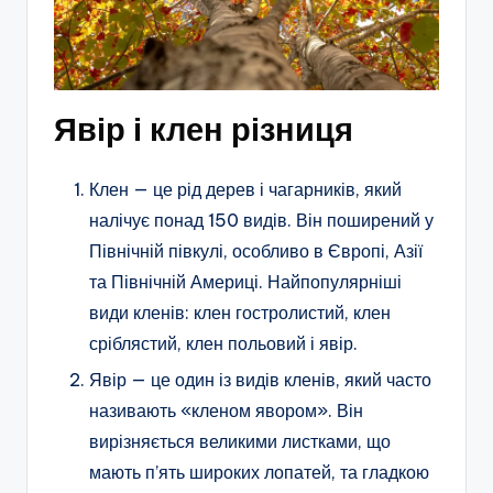
Явір і клен різниця
Клен — це рід дерев і чагарників, який
налічує понад 150 видів. Він поширений у
Північній півкулі, особливо в Європі, Азії
та Північній Америці. Найпопулярніші
види кленів: клен гостролистий, клен
сріблястий, клен польовий і явір.
Явір — це один із видів кленів, який часто
називають «кленом явором». Він
вирізняється великими листками, що
мають п’ять широких лопатей, та гладкою