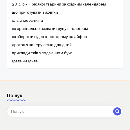
2019 рік - рік якої тварини за східним календарем
що приготувати з жовтків
ольга мерзлікіна
як оригінально назвати групу в телеграм
як зберегти відео з інстаграму на айфон
дракон з паперу легко для дітей
приклади слів з подвієнням букв
їдете чи їдите
Пошук