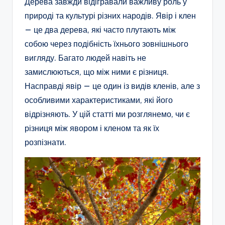
Дерева завжди відігравали важливу роль у
природі та культурі різних народів. Явір і клен
— це два дерева, які часто плутають між
собою через подібність їхнього зовнішнього
вигляду. Багато людей навіть не
замислюються, що між ними є різниця.
Насправді явір — це один із видів кленів, але з
особливими характеристиками, які його
відрізняють. У цій статті ми розглянемо, чи є
різниця між явором і кленом та як їх
розпізнати.