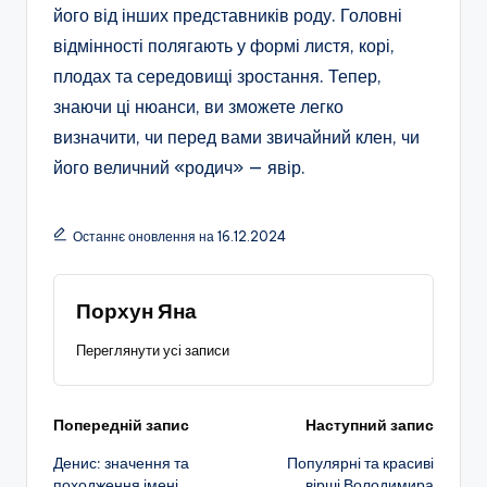
його від інших представників роду. Головні
відмінності полягають у формі листя, корі,
плодах та середовищі зростання. Тепер,
знаючи ці нюанси, ви зможете легко
визначити, чи перед вами звичайний клен, чи
його величний «родич» — явір.
Останнє оновлення на 16.12.2024
Порхун Яна
Переглянути усі записи
Навігація
Попередній запис
Наступний запис
Денис: значення та
Популярні та красиві
по
походження імені
вірші Володимира