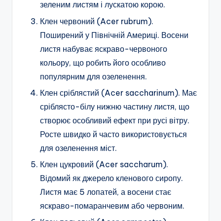
зеленим листям і лускатою корою.
Клен червоний (Acer rubrum).
Поширений у Північній Америці. Восени
листя набуває яскраво-червоного
кольору, що робить його особливо
популярним для озеленення.
Клен сріблястий (Acer saccharinum). Має
сріблясто-білу нижню частину листя, що
створює особливий ефект при русі вітру.
Росте швидко й часто використовується
для озеленення міст.
Клен цукровий (Acer saccharum).
Відомий як джерело кленового сиропу.
Листя має 5 лопатей, а восени стає
яскраво-помаранчевим або червоним.