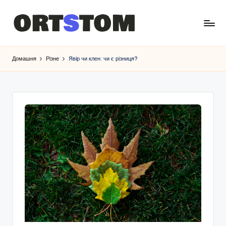
Домашня
Різне
Явір чи клен: чи є різниця?