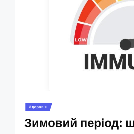
Опубліковано
Здоров’я
у
Зимовий період: щ