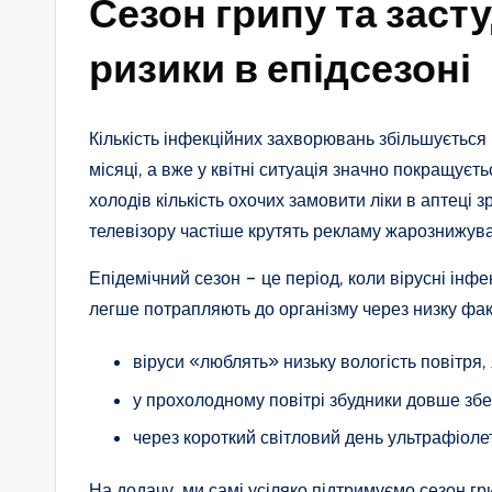
Сезон грипу та засту
ризики в епідсезоні
Кількість інфекційних захворювань збільшується 
місяці, а вже у квітні ситуація значно покращує
холодів кількість охочих замовити ліки в аптеці з
телевізору частіше крутять рекламу жарознижува
Епідемічний сезон – це період, коли вірусні ін
легше потрапляють до організму через низку фак
віруси «люблять» низьку вологість повітря,
у прохолодному повітрі збудники довше збер
через короткий світловий день ультрафіоле
На додачу, ми самі усіляко підтримуємо сезон г