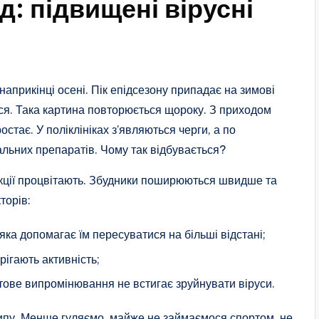
д: підвищені вірусні
наприкінці осені. Пік епідсезону припадає на зимові
ться. Така картина повторюється щороку. З приходом
ростає. У поліклініках з’являються черги, а по
льних препаратів. Чому так відбувається?
фекції процвітають. Збудники поширюються швидше та
торів:
 яка допомагає їм пересуватися на більші відстані;
ігають активність;
тове випромінювання не встигає зруйнувати віруси.
рипу. Менше гуляємо, майже не займаємося спортом, не