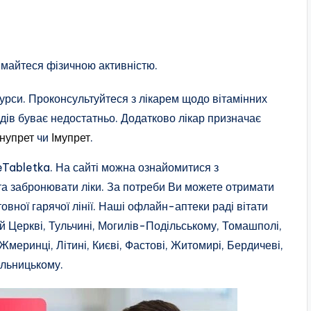
аймайтеся фізичною активністю.
сурси. Проконсультуйтеся з лікарем щодо вітамінних
одів буває недостатньо. Додатково лікар призначає
нупрет
чи
Імупрет
.
eTabletka. На сайті можна ознайомитися з
ь та забронювати ліки. За потреби Ви можете отримати
ної гарячої лінії. Наші офлайн-аптеки раді вітати
ілій Церкві, Тульчині, Могилів-Подільському, Томашполі,
Жмеринці, Літині, Києві, Фастові, Житомирі, Бердичеві,
ельницькому.