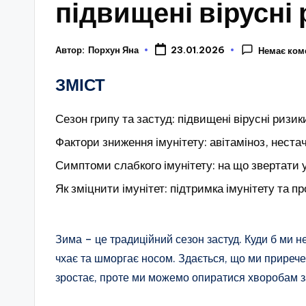
підвищені вірусні
Автор:
Порхун Яна
23.01.2026
Немає ком
ЗМІСТ
Сезон грипу та застуд: підвищені вірусні ризик
Фактори зниження імунітету: авітаміноз, нестач
Симптоми слабкого імунітету: на що звертати 
Як зміцнити імунітет: підтримка імунітету та 
Зима – це традиційний сезон застуд. Куди б ми н
чхає та шморгає носом. Здається, що ми приречені
зростає, проте ми можемо опиратися хворобам за