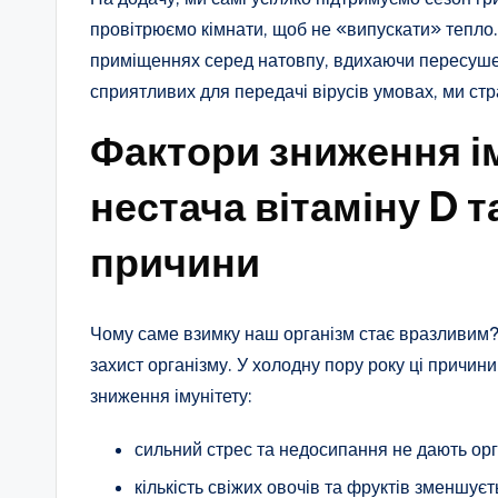
провітрюємо кімнати, щоб не «випускати» тепло.
приміщеннях серед натовпу, вдихаючи пересуше
сприятливих для передачі вірусів умовах, ми стр
Фактори зниження ім
нестача вітаміну D т
причини
Чому саме взимку наш організм стає вразливим? 
захист організму. У холодну пору року ці причи
зниження імунітету:
сильний стрес та недосипання не дають орг
кількість свіжих овочів та фруктів зменшує