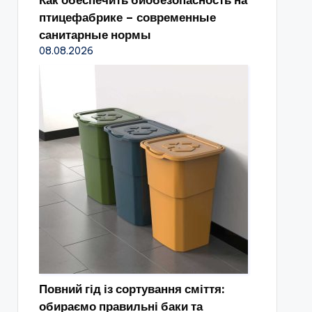
Как обеспечить биобезопасность на
птицефабрике – современные
санитарные нормы
08.08.2026
Повний гід із сортування сміття:
обираємо правильні баки та