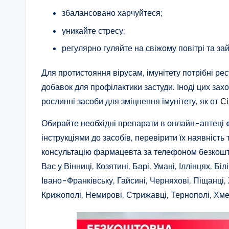
збалансовано харчуйтеся;
уникайте стресу;
регулярно гуляйте на свіжому повітрі та з
Для протистояння вірусам, імунітету потрібні ре
добавок для профілактики застуди. Іноді цих зах
рослинні засоби для зміцнення імунітету, як от
Сі
Обирайте необхідні препарати в онлайн-аптеці 
інструкціями до засобів, перевірити їх наявніст
консультацію фармацевта за телефоном безкоштов
Вас у Вінниці, Козятині, Барі, Умані, Іллінцях, Б
Івано-Франківську, Гайсині, Черняхові, Піщанці, 
Крижополі, Немирові, Стрижавці, Тернополі, Хм