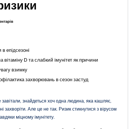
 ризики
ентарів
и в епідсезоні
а вітаміну D та слабкий імунітет як причини
увагу взимку
профілактика захворювань в сезон застуд
е завітали, знайдеться хоч одна людина, яка кашляє,
 захворіти. Але це не так. Ризик стикнутися з вірусом
вдяки міцному імунітету.