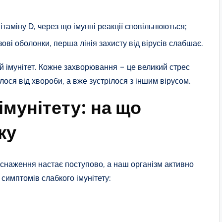
ітаміну D, через що імунні реакції сповільнюються;
ві оболонки, перша лінія захисту від вірусів слабшає.
й імунітет. Кожне захворювання – це великий стрес
лося від хвороби, а вже зустрілося з іншим вірусом.
мунітету: на що
ку
Виснаження настає поступово, а наш організм активно
 симптомів слабкого імунітету: