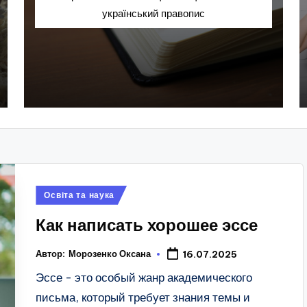
український правопис
Опубліковано
Освіта та наука
у
Как написать хорошее эссе
Автор:
Морозенко Оксана
16.07.2025
Эссе - это особый жанр академического
письма, который требует знания темы и