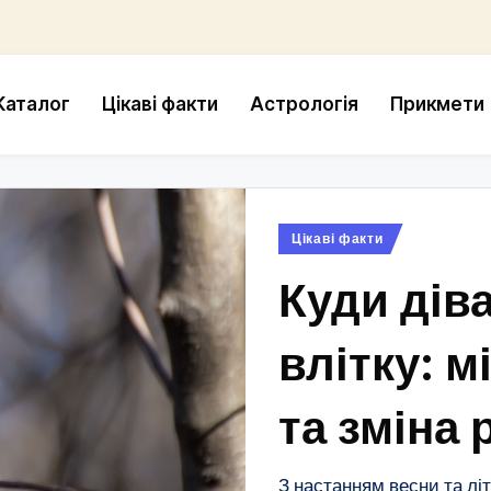
Каталог
Цікаві факти
Астрологія
Прикмети
Опубліковано
Цікаві факти
у
Куди дів
влітку: м
та зміна 
З настанням весни та лі