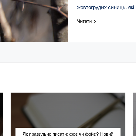
жовтогрудих синиць, які
Читати
Як правильно писати: фоє чи фойє? Новий