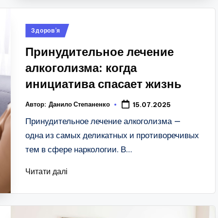
Опубліковано
Здоров’я
у
Принудительное лечение
алкоголизма: когда
инициатива спасает жизнь
Автор:
Данило Степаненко
15.07.2025
Принудительное лечение алкоголизма —
одна из самых деликатных и противоречивых
тем в сфере наркологии. В…
Читати далі