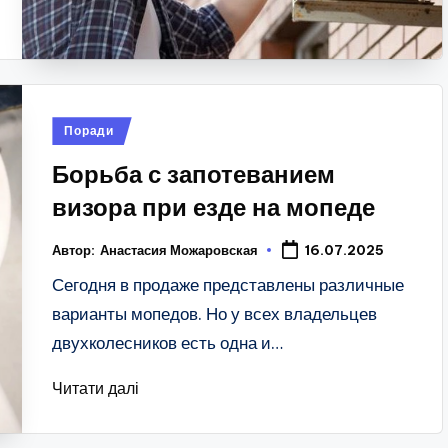
Опубліковано
Поради
у
Борьба с запотеванием
визора при езде на мопеде
Автор:
Анастасия Можаровская
16.07.2025
Сегодня в продаже представлены различные
варианты мопедов. Но у всех владельцев
двухколесников есть одна и…
Читати далі