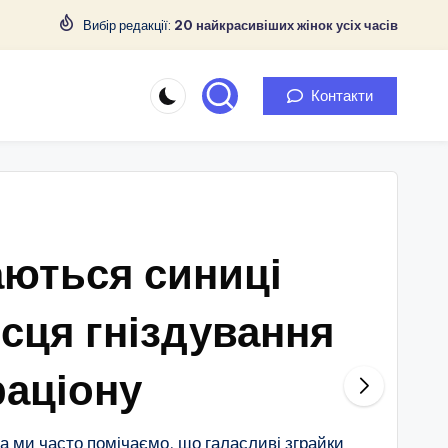
Вибір редакції:
20 найкрасивіших жінок усіх часів
Контакти
аються синиці
ісця гніздування
раціону
та ми часто помічаємо, що галасливі зграйки