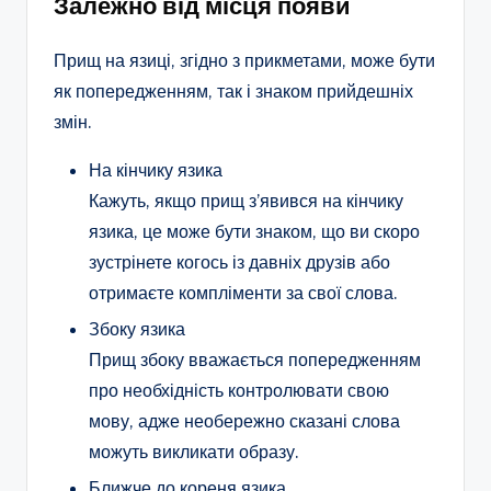
Залежно від місця появи
Прищ на язиці, згідно з прикметами, може бути
як попередженням, так і знаком прийдешніх
змін.
На кінчику язика
Кажуть, якщо прищ з’явився на кінчику
язика, це може бути знаком, що ви скоро
зустрінете когось із давніх друзів або
отримаєте компліменти за свої слова.
Збоку язика
Прищ збоку вважається попередженням
про необхідність контролювати свою
мову, адже необережно сказані слова
можуть викликати образу.
Ближче до кореня язика