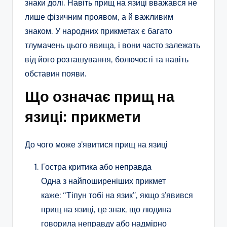
знаки долі. Навіть прищ на язиці вважався не
лише фізичним проявом, а й важливим
знаком. У народних прикметах є багато
тлумачень цього явища, і вони часто залежать
від його розташування, болючості та навіть
обставин появи.
Що означає прищ на
язиці: прикмети
До чого може з’явитися прищ на язиці
Гостра критика або неправда
Одна з найпоширеніших прикмет
каже: “Тіпун тобі на язик”, якщо з’явився
прищ на язиці, це знак, що людина
говорила неправду або надмірно