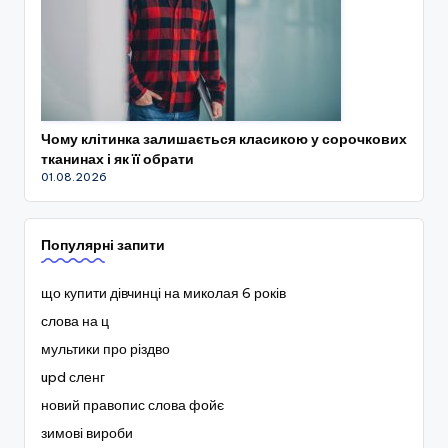
Чому клітинка залишається класикою у сорочкових
тканинах і як її обрати
01.08.2026
Популярні запити
що купити дівчинці на миколая 6 років
слова на ц
мультики про різдво
upd сленг
новий правопис слова фойє
зимові вироби