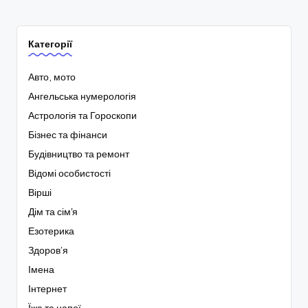
Категорії
Авто, мото
Ангельська нумерологія
Астрологія та Гороскопи
Бізнес та фінанси
Будівництво та ремонт
Відомі особистості
Вірші
Дім та сім'я
Езотерика
Здоров’я
Імена
Інтернет
Їжа та напої