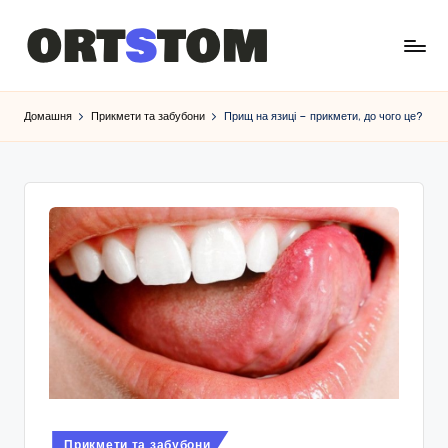
Домашня
Прикмети та забубони
Прищ на язиці – прикмети, до чого це?
Опубліковано
Прикмети та забубони