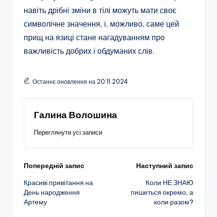
навіть дрібні зміни в тілі можуть мати своє
символічне значення, і, можливо, саме цей
прищ на язиці стане нагадуванням про
важливість добрих і обдуманих слів.
Останнє оновлення на 20.11.2024
Галина Волошина
Переглянути усі записи
Навігація
Попередній запис
Наступний запис
Красиві привітання на
Коли НЕ ЗНАЮ
по
День народження
пишеться окремо, а
Артему
коли разом?
запису