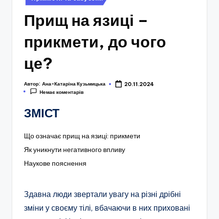
у
Прищ на язиці –
прикмети, до чого
це?
Автор:
Ана-Катаріна Кузьмицька
20.11.2024
Немає коментарів
ЗМІСТ
Що означає прищ на язиці: прикмети
Як уникнути негативного впливу
Наукове пояснення
Здавна люди звертали увагу на різні дрібні
зміни у своєму тілі, вбачаючи в них приховані