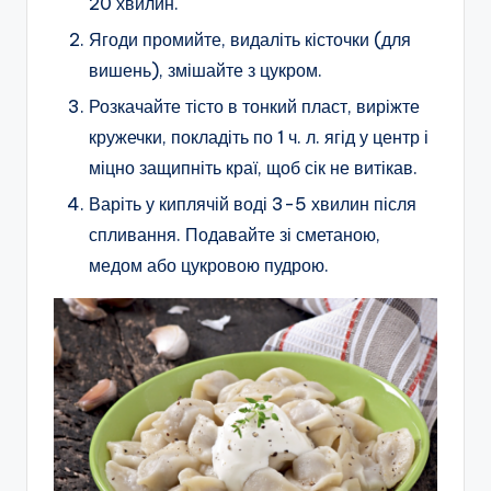
20 хвилин.
Ягоди промийте, видаліть кісточки (для
вишень), змішайте з цукром.
Розкачайте тісто в тонкий пласт, виріжте
кружечки, покладіть по 1 ч. л. ягід у центр і
міцно защипніть краї, щоб сік не витікав.
Варіть у киплячій воді 3-5 хвилин після
спливання. Подавайте зі сметаною,
медом або цукровою пудрою.