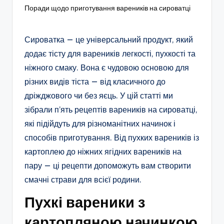
Поради щодо приготування вареників на сироватці
Сироватка — це універсальний продукт, який
додає тісту для вареників легкості, пухкості та
ніжного смаку. Вона є чудовою основою для
різних видів тіста — від класичного до
дріжджового чи без яєць. У цій статті ми
зібрали п’ять рецептів вареників на сироватці,
які підійдуть для різноманітних начинок і
способів приготування. Від пухких вареників із
картоплею до ніжних ягідних вареників на
пару — ці рецепти допоможуть вам створити
смачні страви для всієї родини.
Пухкі вареники з
картопляною начинкою