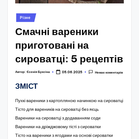
Опубліковано
Різне
у
Смачні вареники
приготовані на
сироватці: 5 рецептів
Автор:
Єсенія Буксіна
05.06.2025
Немає коментарів
ЗМІСТ
Пухкі вареники з картопляною начинкою на сироватці
Тісто для вареників на сироватці без яєць
Вареники на сироватці з додаванням соди
Вареники на дріжджовому тісті з сироватки
Тісто на вареники з ягодами на основі сироватки