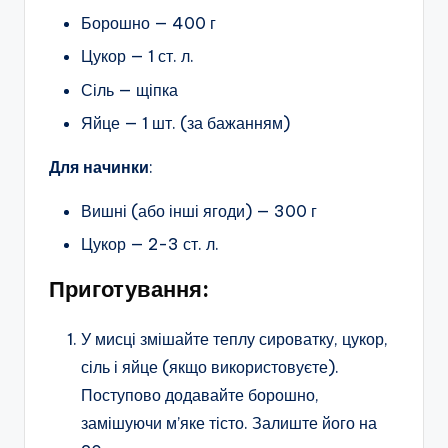
Борошно — 400 г
Цукор — 1 ст. л.
Сіль — щіпка
Яйце — 1 шт. (за бажанням)
Для начинки
:
Вишні (або інші ягоди) — 300 г
Цукор — 2-3 ст. л.
Приготування:
У мисці змішайте теплу сироватку, цукор,
сіль і яйце (якщо використовуєте).
Поступово додавайте борошно,
замішуючи м’яке тісто. Залиште його на