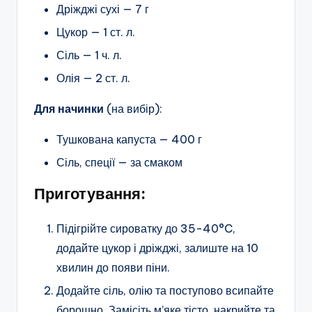
Дріжджі сухі — 7 г
Цукор — 1 ст. л.
Сіль — 1 ч. л.
Олія — 2 ст. л.
Для начинки
(на вибір):
Тушкована капуста — 400 г
Сіль, спеції — за смаком
Приготування:
Підігрійте сироватку до 35-40°C,
додайте цукор і дріжджі, залиште на 10
хвилин до появи піни.
Додайте сіль, олію та поступово всипайте
борошно. Замісіть м’яке тісто, накрийте та