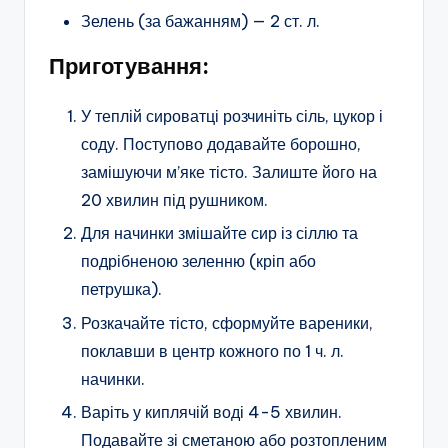
Зелень (за бажанням) — 2 ст. л.
Приготування:
У теплій сироватці розчиніть сіль, цукор і
соду. Поступово додавайте борошно,
замішуючи м’яке тісто. Залиште його на
20 хвилин під рушником.
Для начинки змішайте сир із сіллю та
подрібненою зеленню (кріп або
петрушка).
Розкачайте тісто, сформуйте вареники,
поклавши в центр кожного по 1 ч. л.
начинки.
Варіть у киплячій воді 4-5 хвилин.
Подавайте зі сметаною або розтопленим