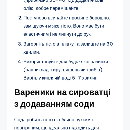
(приблизно 35-40°C). Додайте сіль і
олію, добре перемішайте.
Поступово всипайте просіяне борошно,
замішуючи м’яке тісто. Воно має бути
еластичним і не липнути до рук.
Загорніть тісто в плівку та залиште на 30
хвилин.
Використовуйте для будь-якої начинки
(наприклад, сиру, вишень чи грибів).
Варіть у киплячій воді 5-7 хвилин.
Вареники на сироватці
з додаванням соди
Сода робить тісто особливо пухким і
повітряним, що ідеально підходить для