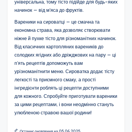
універсальна, тому тісто підійде для будь-яких
начинок — від м’яса до фруктів.
Вареники на сироватці — це смачна та
економна страва, яка дозволяє створювати
ніжне й пухке тісто для різноманітних начинок.
Від класичних картопляних вареників до
солодких ягідних або дріжджових на пару — ці
п’ять рецептів допоможуть вам
урізноманітнити меню. Сироватка додає тісту
легкості та приємного смаку, а прості
інгредієнти роблять ці рецепти доступними
для кожного. Спробуйте приготувати вареники
за цими рецептами, і вони неодмінно стануть
улюбленою стравою вашої родини!
Останнє оновлення на 05.06.2025