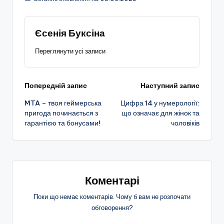
Єсенія Буксіна
Переглянути усі записи
Навігація
Попередній запис
Наступний запис
MTA – твоя геймерська
Цифра 14 у нумерології:
по
пригода починається з
що означає для жінок та
гарантією та бонусами!
чоловіків
запису
Коментарі
Поки що немає коментарів. Чому б вам не розпочати
обговорення?