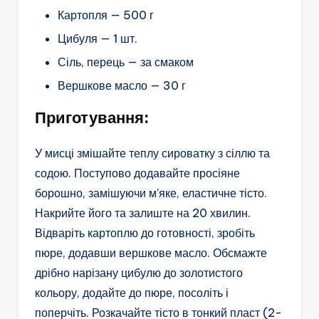
Картопля — 500 г
Цибуля — 1 шт.
Сіль, перець — за смаком
Вершкове масло — 30 г
Приготування:
У мисці змішайте теплу сироватку з сіллю та
содою. Поступово додавайте просіяне
борошно, замішуючи м’яке, еластичне тісто.
Накрийте його та залиште на 20 хвилин.
Відваріть картоплю до готовності, зробіть
пюре, додавши вершкове масло. Обсмажте
дрібно нарізану цибулю до золотистого
кольору, додайте до пюре, посоліть і
поперчіть. Розкачайте тісто в тонкий пласт (2-