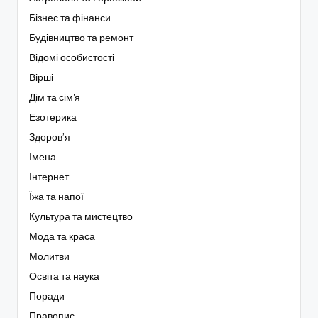
Бізнес та фінанси
Будівництво та ремонт
Відомі особистості
Вірші
Дім та сім'я
Езотерика
Здоров’я
Імена
Інтернет
Їжа та напої
Культура та мистецтво
Мода та краса
Молитви
Освіта та наука
Поради
Правопис